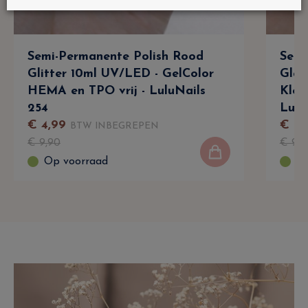
Semi-Permanente Polish Rood
Semi
Glitter 10ml UV/LED - GelColor
Glan
HEMA en TPO vrij - LuluNails
Kleu
254
Lulu
€
4
,
99
€
6
,
BTW INBEGREPEN
€
9
,
90
€
9
,
9
Op voorraad
Op