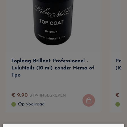
Toplaag Brillant Professionnel -
Prof
LuluNails (10 ml) zonder Hema of
(10 
Tpo
€
9
,
90
€
9
,
BTW INBEGREPEN
Op voorraad
Op