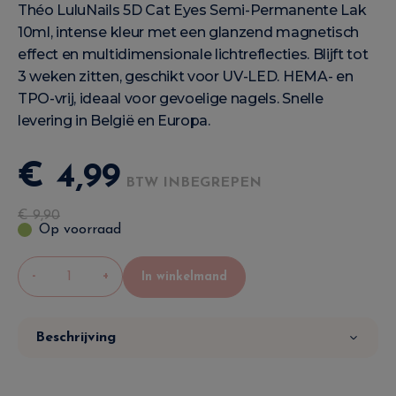
Théo LuluNails 5D Cat Eyes Semi-Permanente Lak
10ml, intense kleur met een glanzend magnetisch
effect en multidimensionale lichtreflecties. Blijft tot
3 weken zitten, geschikt voor UV-LED. HEMA- en
TPO-vrij, ideaal voor gevoelige nagels. Snelle
levering in België en Europa.
€
4
,
99
BTW INBEGREPEN
€
9
,
90
Op voorraad
-
+
In winkelmand
Beschrijving