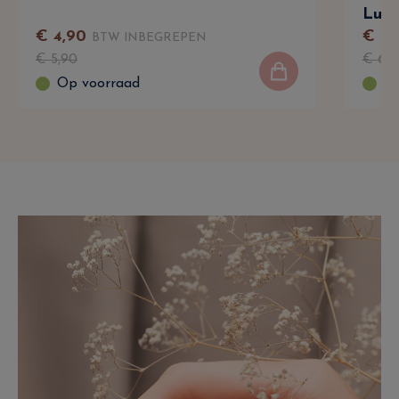
Lulu
€
4
,
90
€
2
,
BTW INBEGREPEN
€
5
,
90
€
6
,
9
Op voorraad
Op