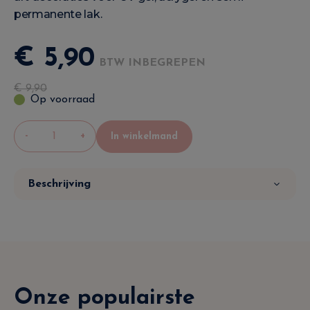
permanente lak.
€
5
,
90
BTW INBEGREPEN
€
9
,
90
Op voorraad
-
+
In winkelmand
Beschrijving
Onze populairste