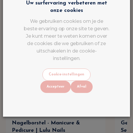
Uw surfervaring verbeteren met
onze cookies
We gebruiken cookies om je de
beste ervaring op onze site te geven.
Je kunt meer te weten komen over
de cookies die we gebruiken of ze
uitschakelen in de cookie-
instellingen.
Cookie-instellingen
Accepteer
Afval
Nagelborstel - Manicure &
Gel 
Pedicure | Lulu Nails
Semi