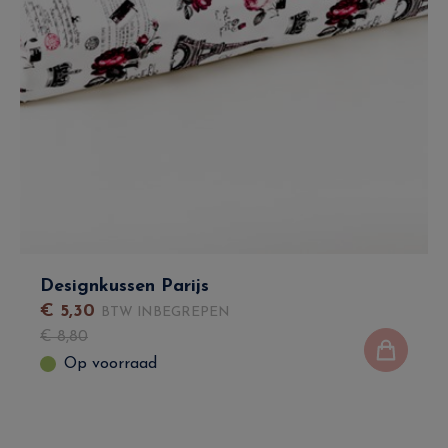
Designkussen Parijs
€
5
,
30
BTW INBEGREPEN
€
8
,
80
Op voorraad