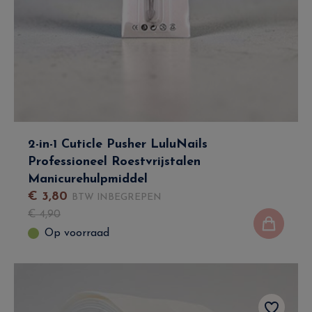
2-in-1 Cuticle Pusher LuluNails
Professioneel Roestvrijstalen
Manicurehulpmiddel
€
3
,
80
BTW INBEGREPEN
€
4
,
90
Op voorraad