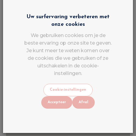
Uw surfervaring verbeteren met
onze cookies
We gebruiken cookies om je de
beste ervaring op onze site te geven.
Je kunt meer te weten komen over
de cookies die we gebruiken of ze
uitschakelen in de cookie-
instellingen.
Cookie-instellingen
Geduld guillotine
€
8
,
60
Accepteer
Afval
BTW INBEGREPEN
Op voorraad