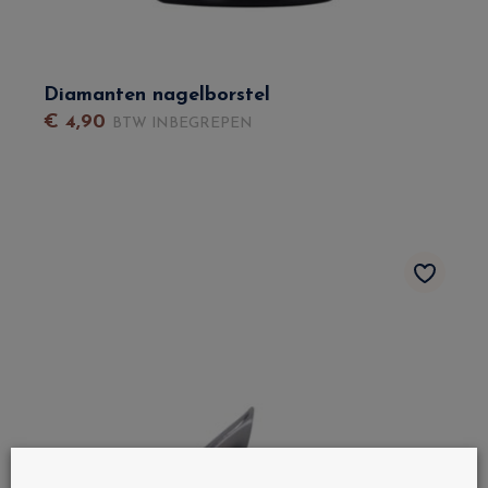
Diamanten nagelborstel
€
4
,
90
BTW INBEGREPEN