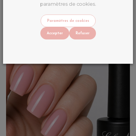
4
,
99
€
TTC
paramètres de cookies.
9
,
90
€
En stock
Paramètres de cookies
Accepter
Refuser