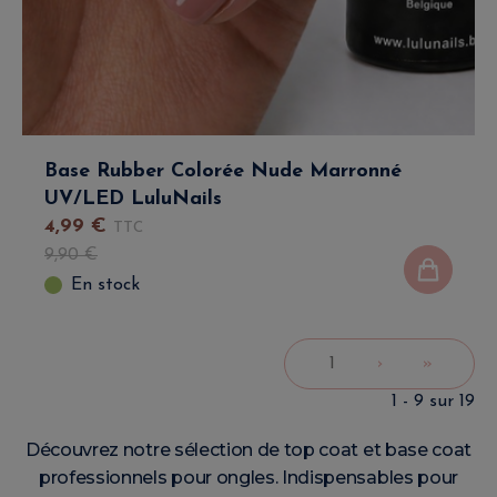
Base Rubber Colorée Nude Marronné
UV/LED LuluNails
4
,
99
€
TTC
9
,
90
€
En stock
1
›
»
1 - 9 sur 19
Découvrez notre sélection de top coat et base coat
professionnels pour ongles. Indispensables pour