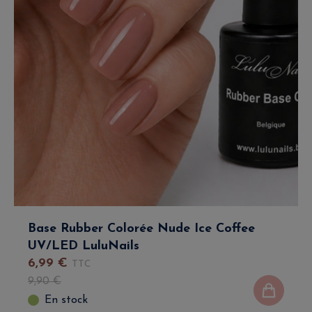
Base Rubber Colorée Nude Ice Coffee
UV/LED LuluNails
6
,
99
€
TTC
9
,
90
€
En stock