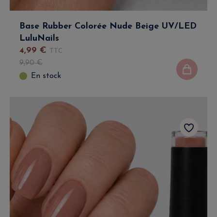
Base Rubber Colorée Nude Beige UV/LED
LuluNails
4
,
99
€
TTC
9
,
90
€
En stock