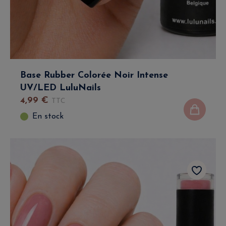
Base Rubber Colorée Noir Intense
UV/LED LuluNails
4
,
99
€
TTC
En stock