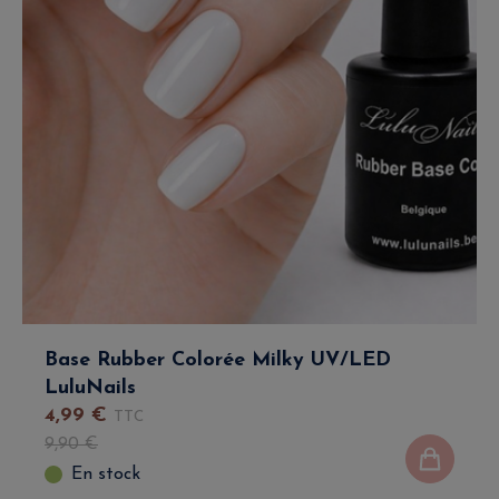
Base Rubber Colorée Milky UV/LED
LuluNails
4
,
99
€
TTC
9
,
90
€
En stock