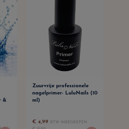
Zuurvrije professionele
Rei
nagelprimer- LuluNails (10
Nag
r &
ml)
Prof
Ont
Lul
€
4
,
99
BTW INBEGREPEN
€
9
,
N