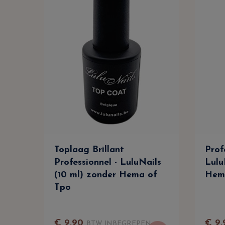
Toplaag Brillant
Prof
Professionnel - LuluNails
Lulu
(10 ml) zonder Hema of
Hem
Tpo
€
9
,
90
€
9
,
BTW INBEGREPEN