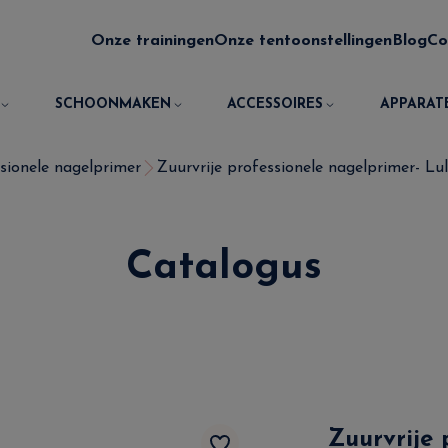
Onze trainingen
Onze tentoonstellingen
Blog
Co
SCHOONMAKEN
ACCESSOIRES
APPARAT
sionele nagelprimer
Zuurvrije professionele nagelprimer- Lulu
Catalogus
Zuurvrije 