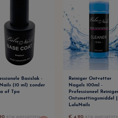
essionele Basislak -
Reiniger Ontvetter
Nails (10 ml) zonder
Nagels 100ml -
a of Tpo
Professioneel Reinige
Ontsmettingsmiddel |
LuluNails
90
€
4
,
90
BTW INBEGREPEN
BTW INBEGREPE