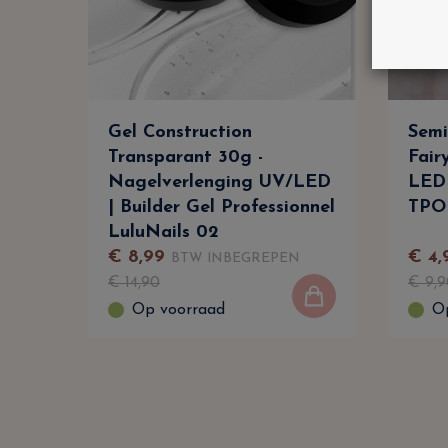
Gel Construction
Semi
Transparant 30g -
Fair
Nagelverlenging UV/LED
LED 
| Builder Gel Professionnel
TPO 
LuluNails 02
€
8
,
99
€
4
,
BTW INBEGREPEN
€
14
,
90
€
9
,
9
Op voorraad
O