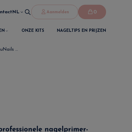
0
ntact
NL
Aanmelden
EN
ONZE KITS
NAGELTIPS EN PRIJZEN
Nails ...
professionele nagelprimer-