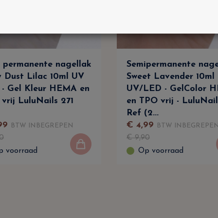
 permanente nagellak
Semipermanente nage
y Dust Lilac 10ml UV
Sweet Lavender 10ml
- Gel Kleur HEMA en
UV/LED - GelColor 
vrij LuluNails 271
en TPO vrij - LuluNail
Ref (2...
99
€
4
,
99
BTW INBEGREPEN
BTW INBEGREPE
0
€
9
,
90
p voorraad
Op voorraad