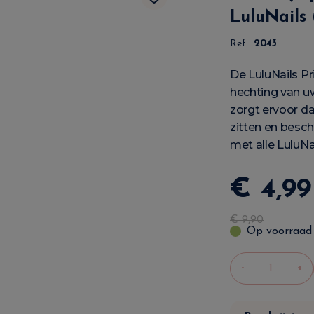
LuluNails 
Ref :
2043
De LuluNails Pr
hechting van u
zorgt ervoor d
zitten en besch
met alle LuluNa
€
4
,
99
€
9
,
90
Op voorraad
-
+