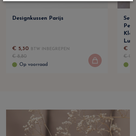
Designkussen Parijs
Semi
Peta
Kleu
Lulu
€
5
,
30
€
4
,
BTW INBEGREPEN
€
8
,
80
€
9
,
9
Op voorraad
Op