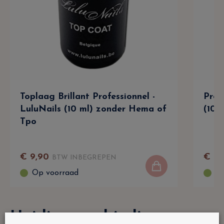
Toplaag Brillant Professionnel -
Prof
LuluNails (10 ml) zonder Hema of
(10 
Tpo
€
9
,
90
€
9
,
BTW INBEGREPEN
Op voorraad
Op
Huidige aanbiedingen