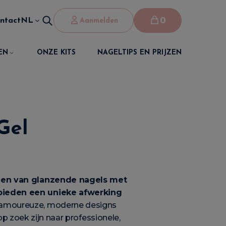
0
ntact
NL
Aanmelden
EN
ONZE KITS
NAGELTIPS EN PRIJZEN
Gel
ijgen van glanzende nagels met
ieden een unieke afwerking
lamoureuze, moderne designs
op zoek zijn naar professionele,