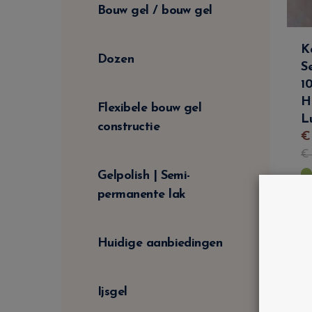
Bouw gel / bouw gel
K
Dozen
S
1
H
Flexibele bouw gel
Lu
constructie
Gelpolish | Semi-
permanente lak
Huidige aanbiedingen
Ijsgel