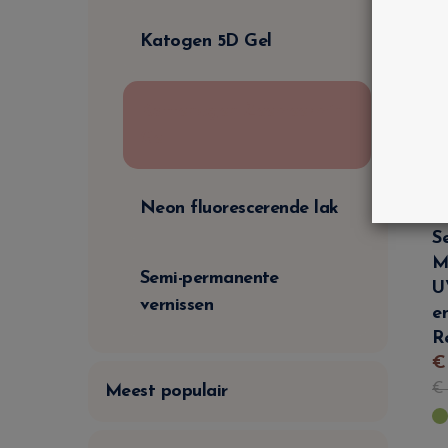
Katogen 5D Gel
Kattenogen Zeemeermin
Gel
Neon fluorescerende lak
S
M
Semi-permanente
U
vernissen
e
R
Meest populair