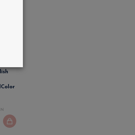
ish
lColor
EN