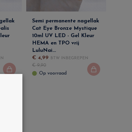
gellak
Semi permanente nagellak
alis
Cat Eye Bronze Mystique
leur
10ml UV LED - Gel Kleur
HEMA en TPO vrij
LuluNai...
€
4
,
99
EN
BTW INBEGREPEN
€
9
,
90
Op voorraad