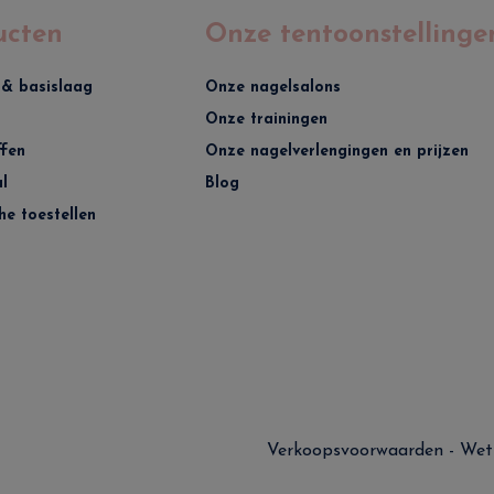
ucten
Onze tentoonstellinge
 & basislaag
Onze nagelsalons
Onze trainingen
ffen
Onze nagelverlengingen en prijzen
l
Blog
he toestellen
Verkoopsvoorwaarden
-
Wet