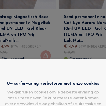
atoog Magnetisch Roze
Semi permanente na
emipermanente Nagellak
Cat Eye Aurora Bore
0ml UV LED - Gel Kleur
10ml UV LED - Gel K
EMA en TPO Vrij
HEMA en TPO Vrij
luNails...
LuluNai...
€
4
,
99
€
4
,
99
BTW INBEGREPEN
BTW INBEGREP
€
9
,
90
€
9
,
90
Op voorraad
Op voorraad
Uw surfervaring verbeteren met onze cookies
We gebruiken cookies om je de beste ervaring op
onze site te geven. Je kunt meer te weten komen
over de cookies die we gebruiken of ze uitschakelen