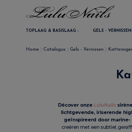
TOPLAAG & BASISLAAG
GELS - VERNISSEN
Home
Catalogus
Gels - Vernissen
Kattenoge
Ka
Décover onze
LuluNails
sirène
lichtgevende, iriserende hi
geïnspireerd door marine- 
creëren met een subtiel, geraff