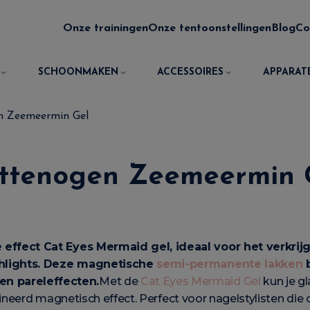
Onze trainingen
Onze tentoonstellingen
Blog
Co
SCHOONMAKEN
ACCESSOIRES
APPARAT
n Zeemeermin Gel
ttenogen Zeemeermin 
 effect Cat Eyes Mermaid gel, ideaal voor het verkr
ghlights. Deze magnetische
semi-permanente lakken
b
en pareleffecten.
Met de
Cat Eyes Mermaid Gel
kun je g
ineerd magnetisch effect. Perfect voor nagelstylisten die 