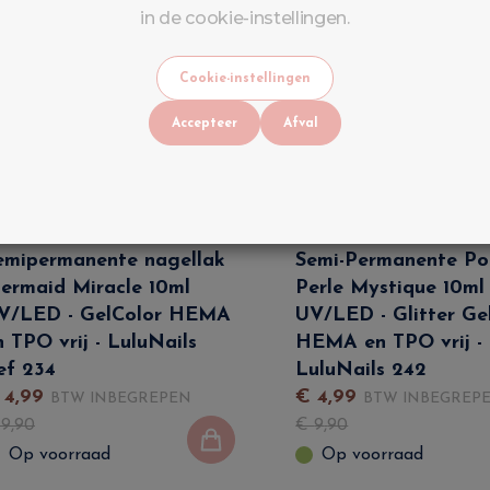
in de cookie-instellingen.
Cookie-instellingen
Accepteer
Afval
emipermanente nagellak
Semi-Permanente Pol
ermaid Miracle 10ml
Perle Mystique 10ml
V/LED - GelColor HEMA
UV/LED - Glitter Ge
n TPO vrij - LuluNails
HEMA en TPO vrij -
ef 234
LuluNails 242
€
4
,
99
€
4
,
99
BTW INBEGREPEN
BTW INBEGREP
€
9
,
90
€
9
,
90
Op voorraad
Op voorraad