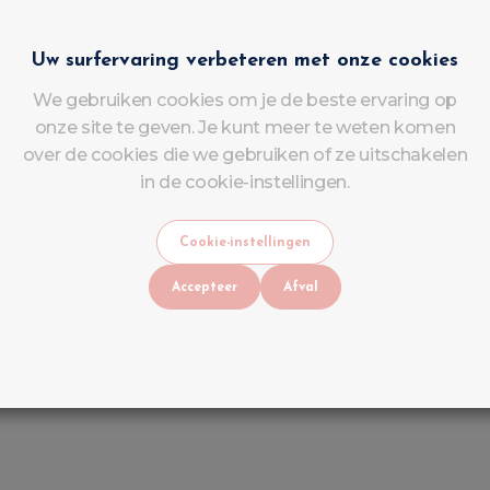
ase Coat Expert UV/LED
Princess Roze Rubbe
Uw surfervaring verbeteren met onze cookies
 Professionele basislaag
UV/LED LuluNails
We gebruiken cookies om je de beste ervaring op
oor semi-permanente
onze site te geven. Je kunt meer te weten komen
agellak | LuluNails
over de cookies die we gebruiken of ze uitschakelen
elgië
in de cookie-instellingen.
€
4
,
99
€
6
,
99
BTW INBEGREPEN
BTW INBEGREP
€
6
,
99
€
9
,
90
Cookie-instellingen
Op voorraad
Op voorraad
Accepteer
Afval