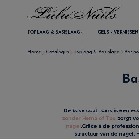
TOPLAAG & BASISLAAG
GELS - VERNISSEN
Home
Catalogus
Toplaag & Basislaag
Basis
Ba
De base coat sans is een es
zonder Hema of Tpo
zorgt vo
nagel
.
Grâce à de profession
structuur van de nagel. 