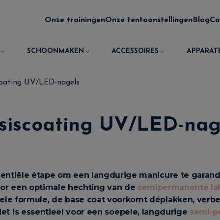
Onze trainingen
Onze tentoonstellingen
Blog
Co
SCHOONMAKEN
ACCESSOIRES
APPARAT
coating UV/LED-nagels
siscoating UV/LED-nag
sentiële étape om een langdurige manicure te garan
or een optimale hechting van de
semipermanente lak
ele formule, de base coat voorkomt déplakken, verbe
Het is essentieel voor een soepele, langdurige
semi-p