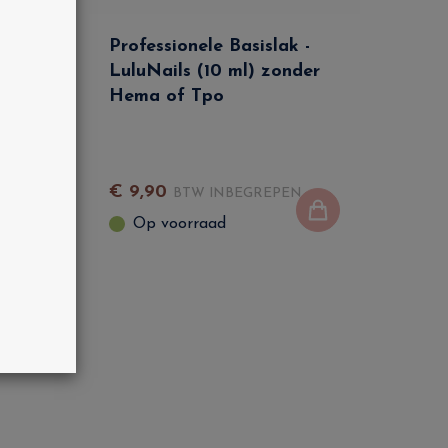
rbasis
Professionele Basislak -
LuluNails (10 ml) zonder
Hema of Tpo
EN
€
9
,
90
BTW INBEGREPEN
Op voorraad