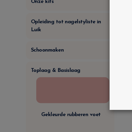
Onze kits
B
–
Opleiding tot nagelstyliste in
v
Luik
n
B
Schoonmaken
Toplaag & Basislaag
Basiscoating UV/LED-
nagels
Gekleurde rubberen voet