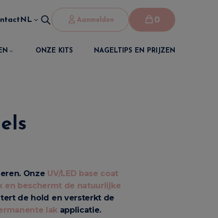
0
ntact
NL
Aanmelden
EN
ONZE KITS
NAGELTIPS EN PRIJZEN
els
deren. Onze
UV/LED base coat
 en beschermt de natuurlijke
tert de hold en versterkt de
ermanente lak
applicatie.