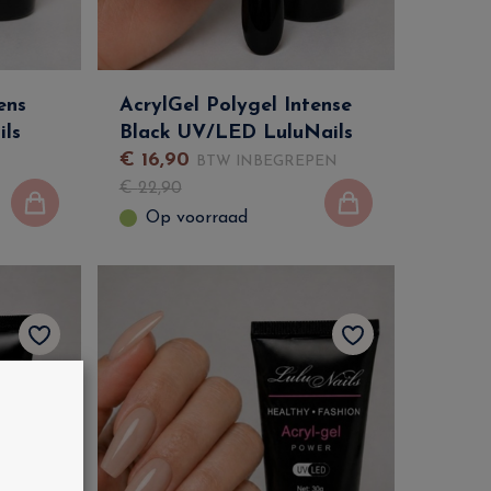
ens
AcrylGel Polygel Intense
ls
Black UV/LED LuluNails
€
16
,
90
BTW INBEGREPEN
€
22
,
90
Op voorraad