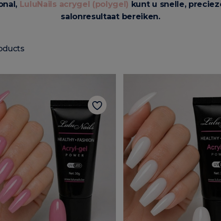
onal,
LuluNails acrygel (polygel)
kunt u snelle, preci
salonresultaat bereiken.
oducts