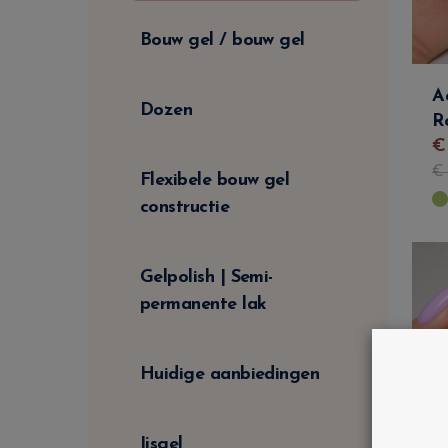
Bouw gel / bouw gel
A
Dozen
R
Flexibele bouw gel
constructie
Gelpolish | Semi-
permanente lak
Huidige aanbiedingen
Ijsgel