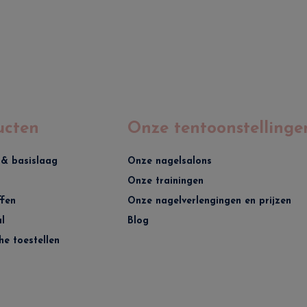
ucten
Onze tentoonstellinge
 & basislaag
Onze nagelsalons
Onze trainingen
ffen
Onze nagelverlengingen en prijzen
l
Blog
he toestellen