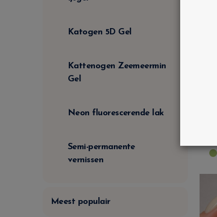
Katogen 5D Gel
Kattenogen Zeemeermin
Gel
A
P
Neon fluorescerende lak
Semi-permanente
vernissen
Meest populair