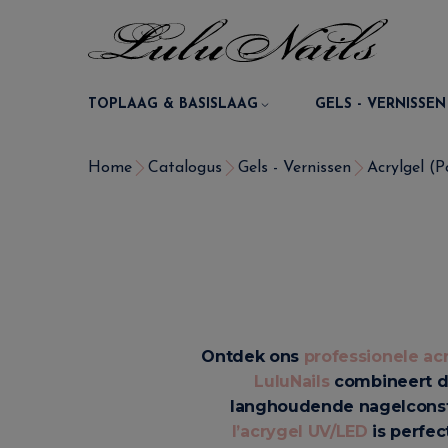
TOPLAAG & BASISLAAG
GELS - VERNISSEN
Home
Catalogus
Gels - Vernissen
Acrylgel (P
Ontdek ons
professionele ac
LuluNails
combineert de 
langhoudende nagelconst
l’acrygel UV/LED
is perfec