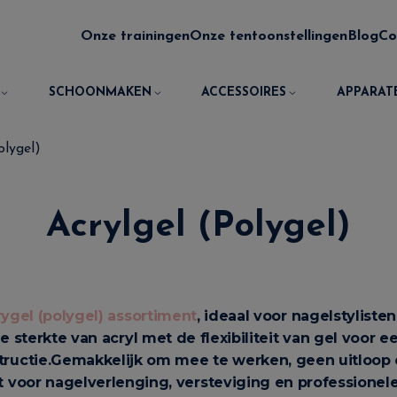
Onze trainingen
Onze tentoonstellingen
Blog
Co
SCHOONMAKEN
ACCESSOIRES
APPARAT
olygel)
Acrylgel (Polygel)
rygel (polygel) assortiment
, ideaal voor nagelstyliste
sterkte van acryl met de flexibiliteit van gel voor ee
ructie.
Gemakkelijk om mee te werken, geen uitloop e
t voor nagelverlenging, versteviging en professione