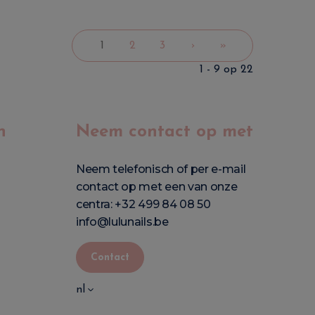
1
2
3
›
»
1 - 9 op 22
n
Neem contact op met
Neem telefonisch of per e-mail
contact op met een van onze
centra:
+32 499 84 08 50
info@lulunails.be
Contact
nl