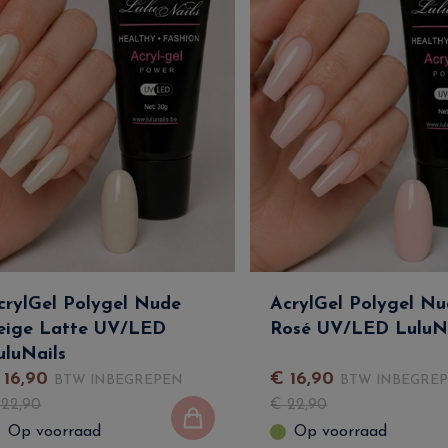
crylGel Polygel Nude
AcrylGel Polygel N
eige Latte UV/LED
Rosé UV/LED LuluNa
uluNails
€
16
,
90
€
16
,
90
BTW INBEGREPEN
BTW INBEGRE
€
22
,
90
€
22
,
90
Op voorraad
Op voorraad