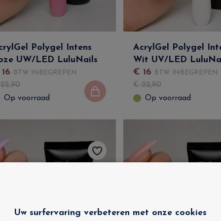
crylGel Polygel Intens
AcrylGel Polygel Int
oze UW/LED LuluNails
Wit UV/LED LuluNai
€
16
€
16
BTW INBEGREPEN
BTW INBEGREPEN
€
22
,
90
€
22
,
90
Op voorraad
Op voorraad
Uw surfervaring verbeteren met onze cookies