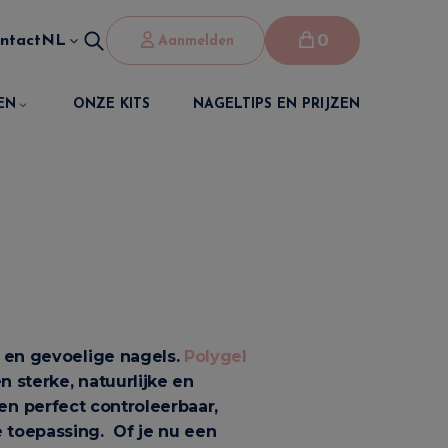
0
ntact
NL
Aanmelden
EN
ONZE KITS
NAGELTIPS EN PRIJZEN
n en gevoelige nagels.
Polygel
n sterke, natuurlijke en
n perfect controleerbaar,
le toepassing.
Of je nu een