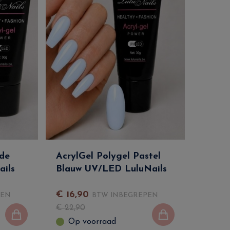
ude
AcrylGel Polygel Pastel
ils
Blauw UV/LED LuluNails
€
16
,
90
PEN
BTW INBEGREPEN
€
22
,
90
Op voorraad