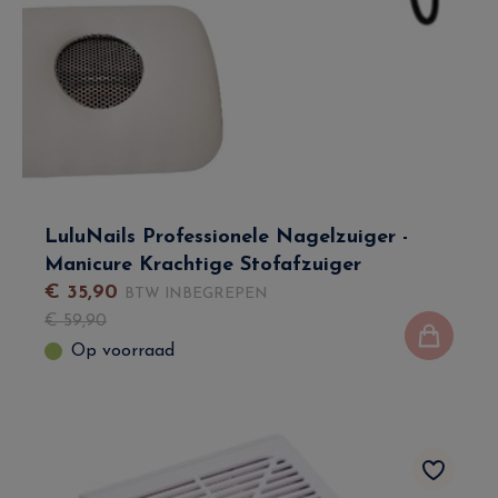
LuluNails Professionele Nagelzuiger -
Manicure Krachtige Stofafzuiger
€
35
,
90
BTW INBEGREPEN
€
59
,
90
Op voorraad