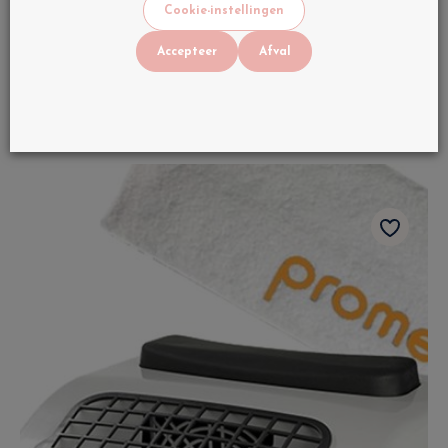
Cookie-instellingen
Promed Mini Nagelzuiger - Compacte &
Accepteer
Afval
Stille Stofafzuiger
€
45
BTW INBEGREPEN
Op voorraad