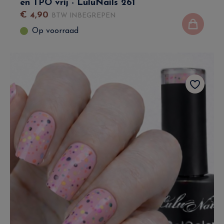
en TPO vrij - LuluNails 261
€
4
,
90
BTW INBEGREPEN
Op voorraad