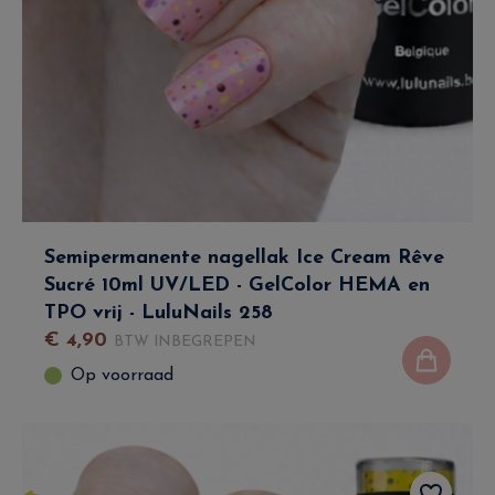
Semipermanente nagellak Ice Cream Rêve
Sucré 10ml UV/LED - GelColor HEMA en
TPO vrij - LuluNails 258
€
4
,
90
BTW INBEGREPEN
Op voorraad