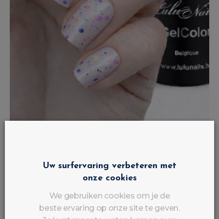
Semipermanente nagellak Ice Cream
Magie Licorne 10ml UV/LED - GelColor
Uw surfervaring verbeteren met
HEMA en TPO vrij LuluNails...
onze cookies
€
4
,
90
BTW INBEGREPEN
We gebruiken cookies om je de
Op voorraad
beste ervaring op onze site te geven.