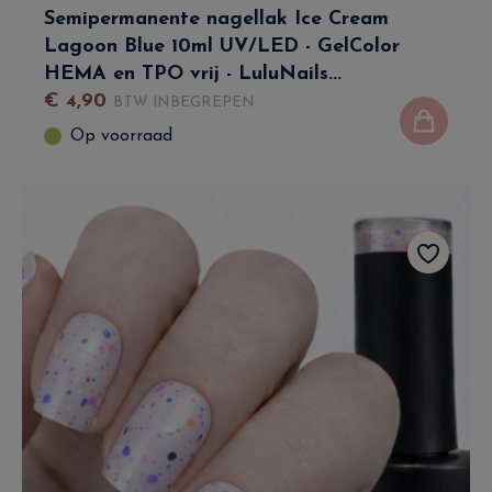
Semipermanente nagellak Ice Cream
Lagoon Blue 10ml UV/LED - GelColor
HEMA en TPO vrij - LuluNails...
€
4
,
90
BTW INBEGREPEN
Op voorraad