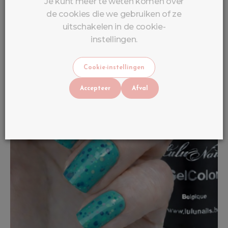
Je kunt meer te weten komen over
de cookies die we gebruiken of ze
uitschakelen in de cookie-
instellingen.
Cookie-instellingen
Accepteer
Afval