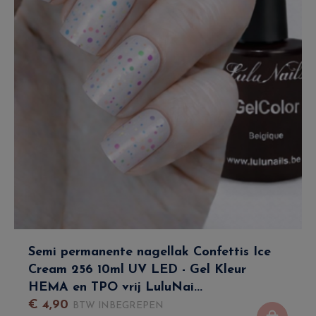
Semi permanente nagellak Confettis Ice
Cream 256 10ml UV LED - Gel Kleur
HEMA en TPO vrij LuluNai...
€
4
,
90
BTW INBEGREPEN