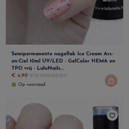
Semipermanente nagellak Ice Cream Arc-
en-Ciel 10ml UV/LED - GelColor HEMA en
TPO vrij - LuluNails...
€
4
,
90
BTW INBEGREPEN
Op voorraad