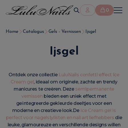
0
Home
Catalogus
Gels - Vernissen
Ijsgel
Ijsgel
Ontdek onze collectie
LuluNails confetti effect Ice
Cream gel
, ideaal om originele, zachte en trendy
manicures te creëren. Deze
semipermanente
vernissen
bieden een uniek effect met
geïntegreerde gekleurde deeltjes voor een
moderne en creatieve look.De
Ice Cream gel is
perfect voor nagelstylisten en nail art liefhebbers
die
leuke, glamoureuze en verschillende designs willen