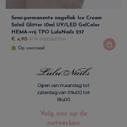
Semi-permanente nagellak Ice Cream
Soleil Glitter 10ml UV/LED GelColor
HEMA-vrij TPO LuluNails 257
€
4
,
90
BTW INBEGREPEN
Op voorraad
Open van maandag tot
zaterdag van 09u00 tot
18u00
Volg ons op de
netwerken