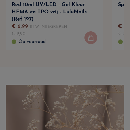
Red 10ml UV/LED - Gel Kleur
Spra
HEMA en TPO vrij - LuluNails
(Ref 197)
€
6
,
99
€
33
BTW INBEGREPEN
€
9
,
90
€
39
,
Op voorraad
Op