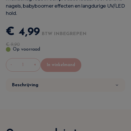
nagels, babyboomer effecten en langdurige UV/LED
hold.
€
4
,
99
BTW INBEGREPEN
€
9
,
90
Op voorraad
-
+
In winkelmand
Beschrijving