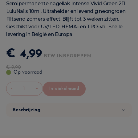
Semipermanente nagellak Intense Vivid Green 211
LuluNails 10ml. Ultrahelder en levendig neongroen.
Flitsend zomers effect. Blijft tot 3 weken zitten.
Geschikt voor UV/LED. HEMA- en TPO-vrij. Snelle
levering in België en Europa.
€
4
,
99
BTW INBEGREPEN
€
9
,
90
Op voorraad
-
+
In winkelmand
Beschrijving