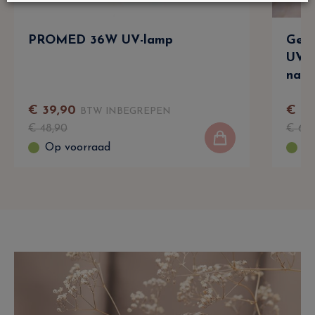
PROMED 36W UV-lamp
Gel 
UV/L
nage
€
39
,
90
€
2
,
BTW INBEGREPEN
€
48
,
90
€
6
,
9
Op voorraad
Op