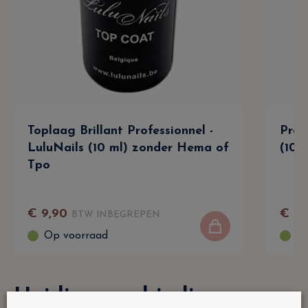
Toplaag Brillant Professionnel -
Prof
LuluNails (10 ml) zonder Hema of
(10 
Tpo
€
9
,
90
€
9
,
BTW INBEGREPEN
Op voorraad
Op
Huidige aanbiedingen