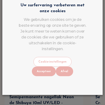
Uw surfervaring verbeteren met
onze cookies
We gebruiken cookies om je de
beste ervaring op onze site te geven.
Je kunt meer te weten komen over
de cookies die we gebruiken of ze
uitschakelen in de cookie-
instellingen.
Cookie-instellingen
Accepteer
Afval
Semipermanente nagellak Neon
Semi
de Shibuya 10ml UV/LED -
Crea