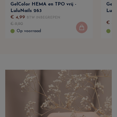
GelColor HEMA en TPO vrij -
GelC
LuluNails 263
Lulu
€
4
,
99
BTW INBEGREPEN
€
4
,
€
9
,
90
Op voorraad
Op