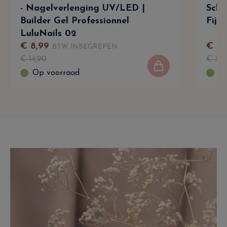
- Nagelverlenging UV/LED |
Schu
Builder Gel Professionnel
Fijn
LuluNails 02
€
8
,
99
€
19
,
BTW INBEGREPEN
€
14
,
90
€
30
,
Op voorraad
Op