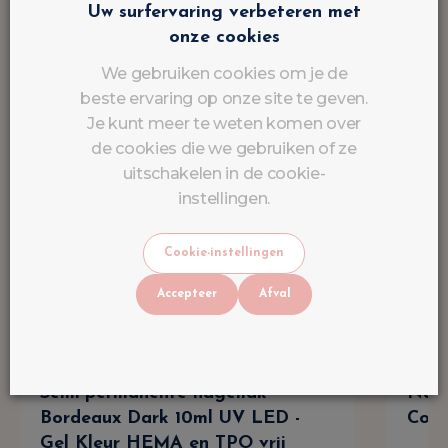
Uw surfervaring verbeteren met
onze cookies
We gebruiken cookies om je de
beste ervaring op onze site te geven.
Je kunt meer te weten komen over
de cookies die we gebruiken of ze
uitschakelen in de cookie-
instellingen.
Cookie-instellingen
Accepteer
Afval
Semi-permanente nagellak
Nail
Bordeaux Dark 10ml UV LED -
Colle
Gel Kleur HEMA en TPO vrij