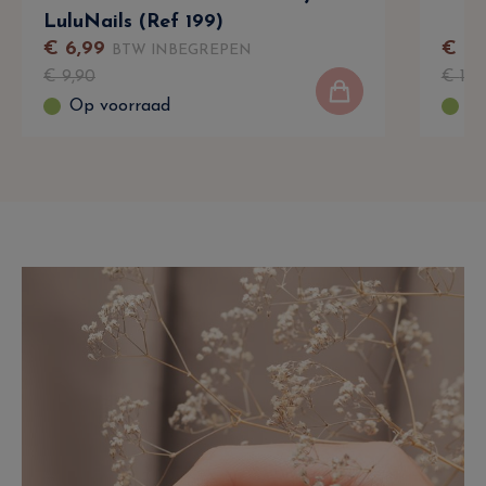
LuluNails (Ref 199)
€
6
,
99
€
9
BTW INBEGREPEN
€
9
,
90
€
12
,
Op voorraad
Op