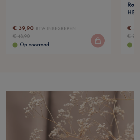
Rosé
HEMA
€
39
,
90
€
4
,
BTW INBEGREPEN
€
48
,
90
€
9
,
9
Op voorraad
Op