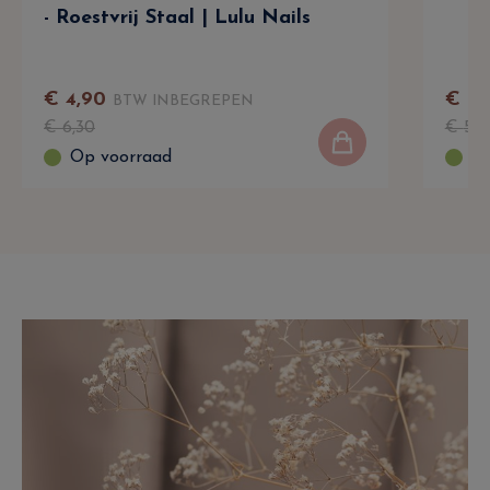
- Roestvrij Staal | Lulu Nails
€
4
,
90
€
3
,
BTW INBEGREPEN
€
6
,
30
€
5
,
9
Op voorraad
Op