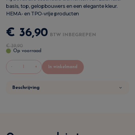
basis, top, gelopbouwers en een elegante kleur.
HEMA- en TPO-vrije producten
€
36
,
90
BTW INBEGREPEN
€
39
,
90
Op voorraad
-
+
In winkelmand
Beschrijving