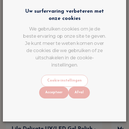
Uw surfervaring verbeteren met
onze cookies
We gebruiken cookies om je de
beste ervaring op onze site te geven.
Je kunt meer te weten komen over
de cookies die we gebruiken of ze
uitschakelen in de cookie-
instellingen.
Cookie-instellingen
Accepteer
Afval
Lila Delicate UV/LED Gel Polish -
Melk