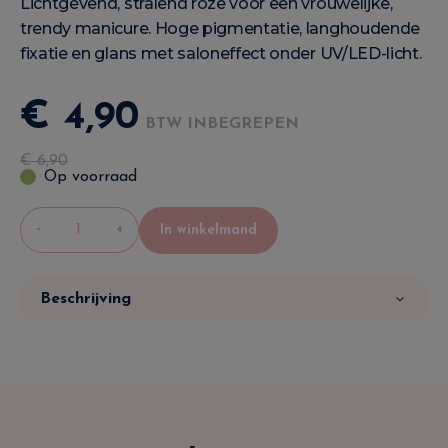
Lichtgevend, stralend roze voor een vrouwelijke,
trendy manicure. Hoge pigmentatie, langhoudende
fixatie en glans met saloneffect onder UV/LED-licht.
€
4
,
90
BTW INBEGREPEN
€
6
,
90
Op voorraad
-
+
In winkelmand
Beschrijving