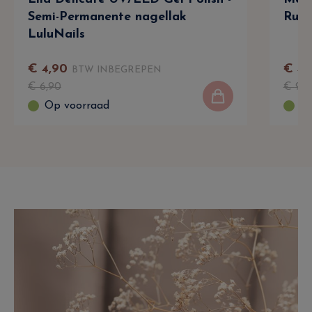
Semi-Permanente nagellak
Rubb
LuluNails
€
4
,
90
€
4
,
BTW INBEGREPEN
€
6
,
90
€
9
,
9
Op voorraad
Op