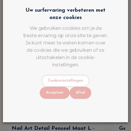
Uw surfervaring verbeteren met
onze cookies
We gebruiken cookies om je de
beste ervaring op onze site te geven.
Je kunt meer te weten komen over
de cookies die we gebruiken of ze
uitschakelen in de cookie-
instellingen.
Cookie-instellingen
Accepteer
Afval
Nail Art Detail Penseel Maat L -
Gel 