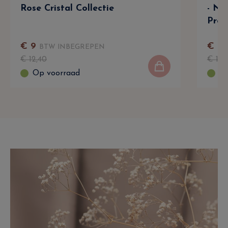
Rose Cristal Collectie
- Na
Prof
€
9
€
9
,
BTW INBEGREPEN
€
12
,
40
€
14
,
Op voorraad
Op