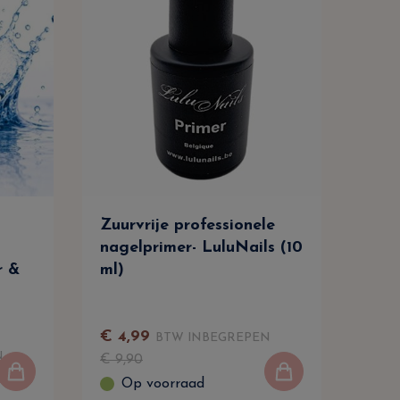
Zuurvrije professionele
Rei
nagelprimer- LuluNails (10
Nag
r &
ml)
Prof
Ont
Lul
€
4
,
99
BTW INBEGREPEN
€
9
,
N
€
9
,
90
Op voorraad
O