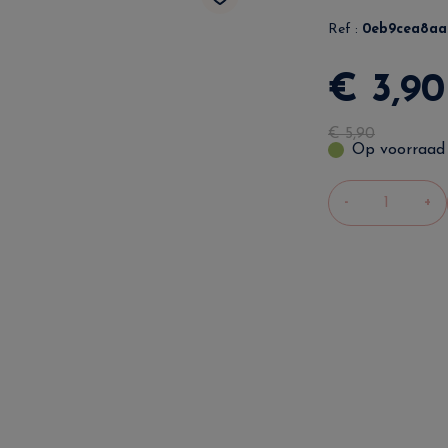
Ref :
0eb9cea8aa
€
3
,
90
€
5
,
90
Op voorraad
-
+