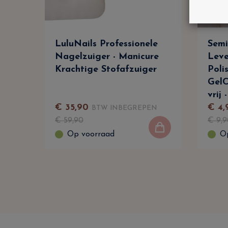
LuluNails Professionele
Semi
Nagelzuiger - Manicure
Leve
Krachtige Stofafzuiger
Poli
Gel
vrij 
€
35
,
90
€
4
,
BTW INBEGREPEN
€
59
,
90
€
9
,
9
Op voorraad
O