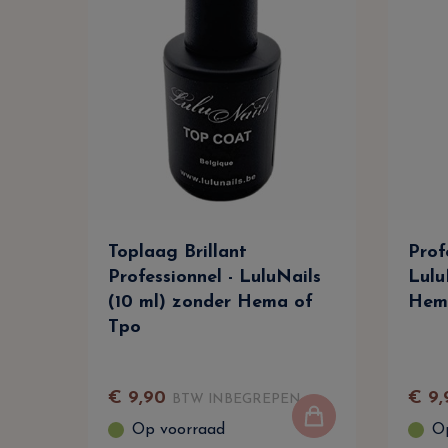
Toplaag Brillant
Prof
Professionnel - LuluNails
Lulu
(10 ml) zonder Hema of
Hem
Tpo
€
9
,
90
€
9
,
BTW INBEGREPEN
Op voorraad
O