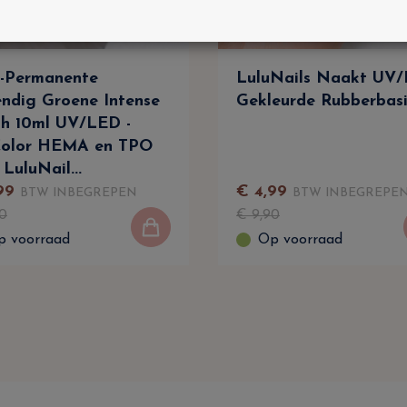
-Permanente
LuluNails Naakt UV
ndig Groene Intense
Gekleurde Rubberbasi
sh 10ml UV/LED -
Color HEMA en TPO
- LuluNail...
99
€
4
,
99
BTW INBEGREPEN
BTW INBEGREPE
0
€
9
,
90
p voorraad
Op voorraad