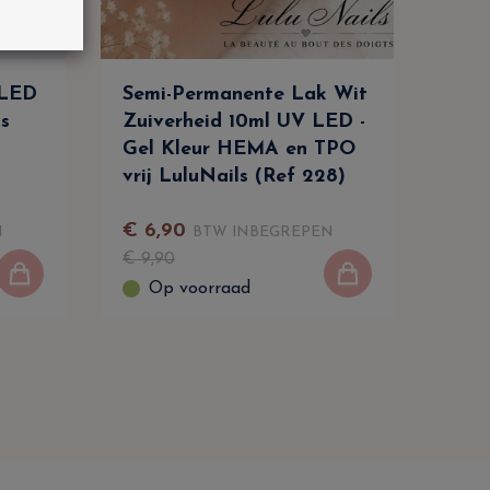
/LED
Semi-Permanente Lak Wit
Acr
s
Zuiverheid 10ml UV LED -
Bei
Gel Kleur HEMA en TPO
Lul
vrij LuluNails (Ref 228)
€
6
,
90
€
1
N
BTW INBEGREPEN
€
9
,
90
€
22
Op voorraad
O