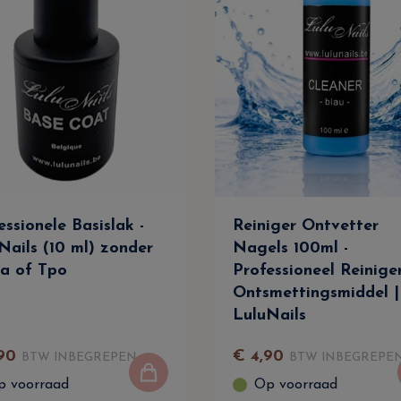
essionele Basislak -
Reiniger Ontvetter
Nails (10 ml) zonder
Nagels 100ml -
a of Tpo
Professioneel Reinige
Ontsmettingsmiddel |
LuluNails
90
€
4
,
90
BTW INBEGREPEN
BTW INBEGREPE
p voorraad
Op voorraad