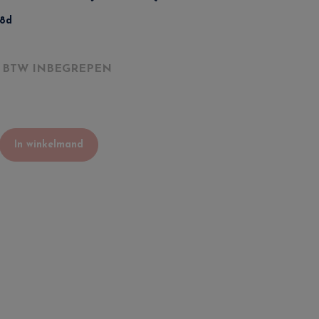
8d
BTW INBEGREPEN
In winkelmand