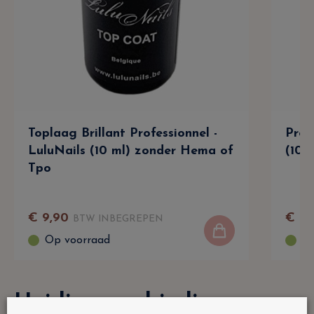
Toplaag Brillant Professionnel -
Prof
LuluNails (10 ml) zonder Hema of
(10 
Tpo
€
9
,
90
€
9
,
BTW INBEGREPEN
Op voorraad
Op
Huidige aanbiedingen