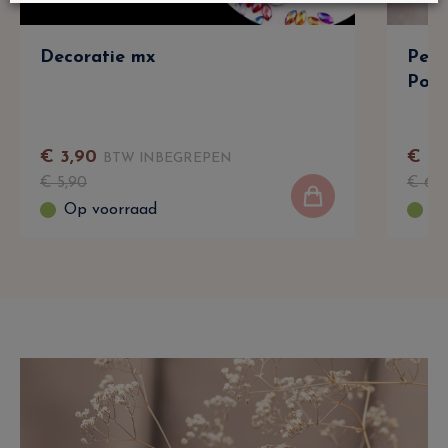
Decoratie mx
Perl
Poli
€
3
,
90
€
3
,
BTW INBEGREPEN
€
5
,
90
€
6
,
9
Op voorraad
Op