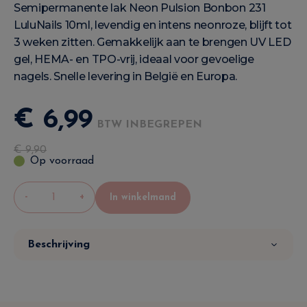
Semipermanente lak Neon Pulsion Bonbon 231
LuluNails 10ml, levendig en intens neonroze, blijft tot
3 weken zitten. Gemakkelijk aan te brengen UV LED
gel, HEMA- en TPO-vrij, ideaal voor gevoelige
nagels. Snelle levering in België en Europa.
€
6
,
99
BTW INBEGREPEN
€
9
,
90
Op voorraad
-
+
In winkelmand
Beschrijving