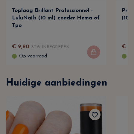
Toplaag Brillant Professionnel -
Prof
LuluNails (10 ml) zonder Hema of
(10 
Tpo
€
9
,
90
€
9
,
BTW INBEGREPEN
Op voorraad
Op
Huidige aanbiedingen