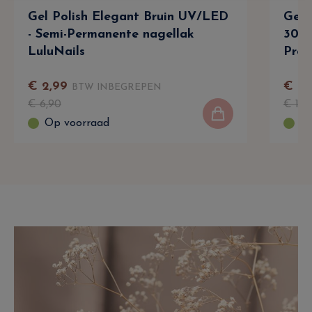
Gel Polish Elegant Bruin UV/LED
Gel 
- Semi-Permanente nagellak
30g 
LuluNails
Prof
€
2
,
99
€
8
,
BTW INBEGREPEN
€
6
,
90
€
14
,
Op voorraad
Op