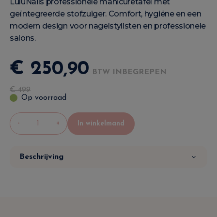
LuluNails professionele manicuretafel met
geïntegreerde stofzuiger. Comfort, hygiëne en een
modern design voor nagelstylisten en professionele
salons.
€
250
,
90
BTW INBEGREPEN
€
499
Op voorraad
-
+
In winkelmand
Beschrijving