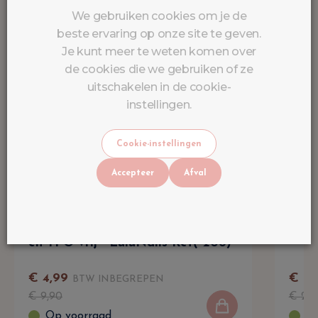
We gebruiken cookies om je de
beste ervaring op onze site te geven.
Je kunt meer te weten komen over
de cookies die we gebruiken of ze
uitschakelen in de cookie-
instellingen.
Cookie-instellingen
Accepteer
Afval
Semi-Permanente Lak Jade Groen
Acry
10ml UV/LED - GelColor HEMA
UV/L
en TPO vrij - LuluNails Ref( 208)
€
4
,
99
€
16
,
BTW INBEGREPEN
€
9
,
90
€
22
,
Op voorraad
Op