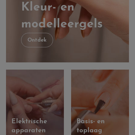
Kleur- en
modelleergels
Ontdek
Elektrische
Basis- en
apparaten
toplaag