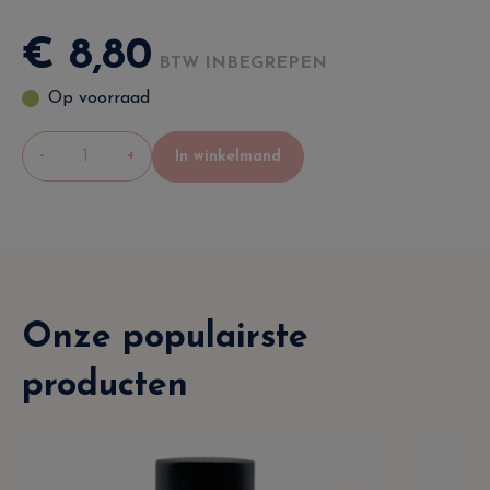
€
8
,
80
BTW INBEGREPEN
Op voorraad
-
+
In winkelmand
Onze populairste
producten