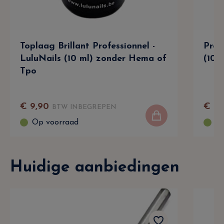
Toplaag Brillant Professionnel -
Prof
LuluNails (10 ml) zonder Hema of
(10 
Tpo
€
9
,
90
€
9
,
BTW INBEGREPEN
Op voorraad
Op
Huidige aanbiedingen