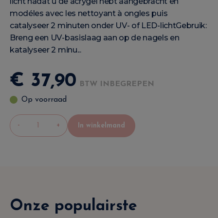
licht nadat u de acrygel hebt aangebracht en
modéles avec les nettoyant à ongles puis
catalyseer 2 minuten onder UV- of LED-lichtGebruik:
Breng een UV-basislaag aan op de nagels en
katalyseer 2 minu...
€
37
,
90
BTW INBEGREPEN
Op voorraad
-
+
In winkelmand
Onze populairste