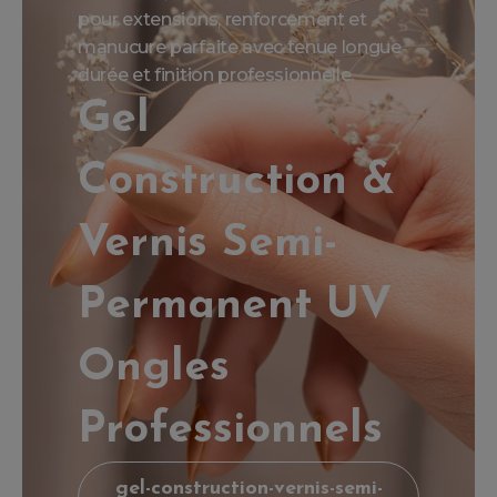
pour extensions, renforcement et
manucure parfaite avec tenue longue
durée et finition professionnelle.
Gel
Construction &
Vernis Semi-
Permanent UV
Ongles
Professionnels
gel-construction-vernis-semi-