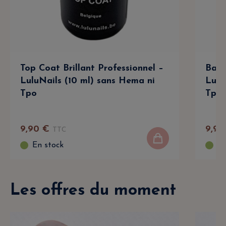
Top Coat Brillant Professionnel –
Base
LuluNails (10 ml) sans Hema ni
Lulu
Tpo
Tpo
9
,
90
€
9
,
90
TTC
En stock
En
Les offres du moment