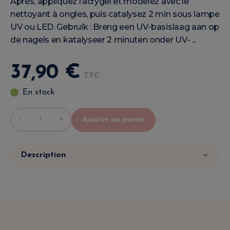
Après, appliquez l’acrygel et modelez avec le
nettoyant à ongles, puis catalysez 2 min sous lampe
UV ou LED. Gebruik : Breng een UV-basislaag aan op
de nagels en katalyseer 2 minuten onder UV- ...
37
,
90
€
TTC
En stock
-
+
Ajouter au panier
Description