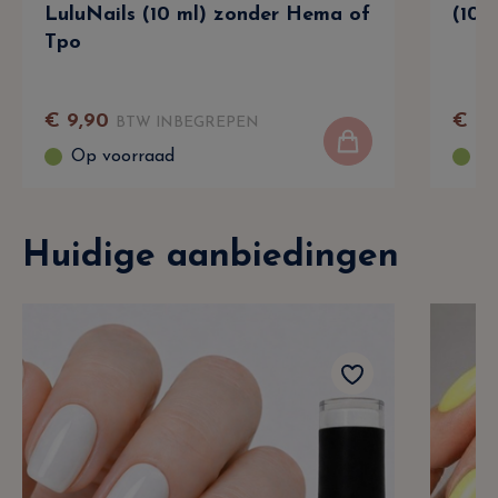
LuluNails (10 ml) zonder Hema of
(10 
Tpo
€
9
,
90
€
9
,
BTW INBEGREPEN
Op voorraad
Op
Huidige aanbiedingen