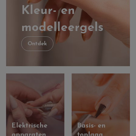
Kleur- en
modelleergels
Ontdek
Elektrische
Basis- en
apparaten
toplaag