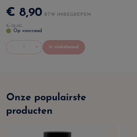
€
8
,
90
BTW INBEGREPEN
€
12
,
40
Op voorraad
-
+
In winkelmand
Onze populairste
producten