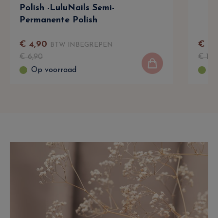
Polish -LuluNails Semi-
Permanente Polish
€
4
,
90
€
9
,
BTW INBEGREPEN
€
6
,
90
€
12
,
Op voorraad
Op