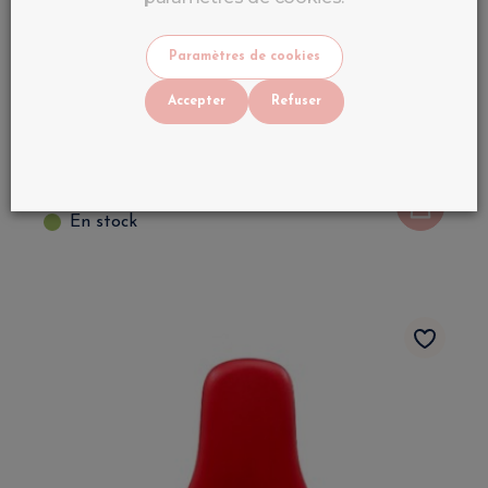
Paramètres de cookies
Accepter
Refuser
Table Manucure Professionnelle avec
Aspirateur Intégré | LuluNails Belgique
250
,
90
€
TTC
499
€
En stock