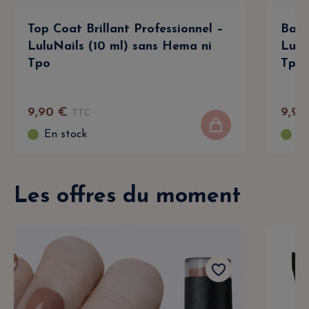
Top Coat Brillant Professionnel –
Base
LuluNails (10 ml) sans Hema ni
Lulu
Tpo
Tpo
9
,
90
€
9
,
90
TTC
En stock
En
Les offres du moment