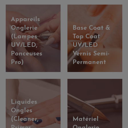
Appareils
Onglerie
Base Coat &
(Lampes
Top Coat
UV/LED,
UV/LED
Ponceuses
Vernis Semi-
Pro)
Permanent
Liquides
Ongles
(Cleaner,
Matériel
Primer,
Onglerie