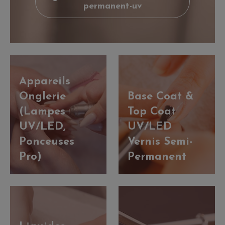
permanent-uv
Appareils
Onglerie
Base Coat &
(Lampes
Top Coat
UV/LED,
UV/LED
Ponceuses
Vernis Semi-
Pro)
Permanent