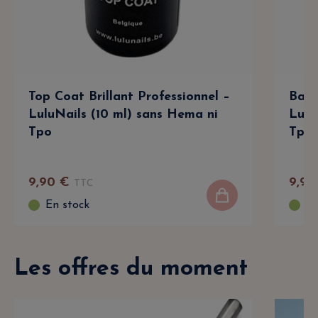
Top Coat Brillant Professionnel –
Base
LuluNails (10 ml) sans Hema ni
Lulu
Tpo
Tpo
9
,
90
€
9
,
90
TTC
En stock
En
Les offres du moment