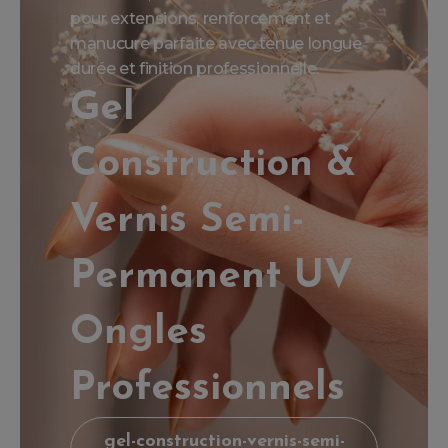
pour extensions, renforcement et
manucure parfaite avec tenue longue
durée et finition professionnelle.
Gel
Construction &
Vernis Semi-
Permanent UV
Ongles
Professionnels
gel-construction-vernis-semi-