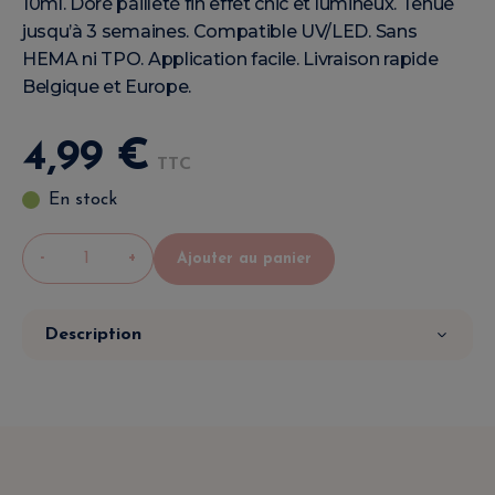
10ml. Doré pailleté fin effet chic et lumineux. Tenue
jusqu’à 3 semaines. Compatible UV/LED. Sans
HEMA ni TPO. Application facile. Livraison rapide
Belgique et Europe.
4
,
99
€
TTC
En stock
-
+
Ajouter au panier
Description