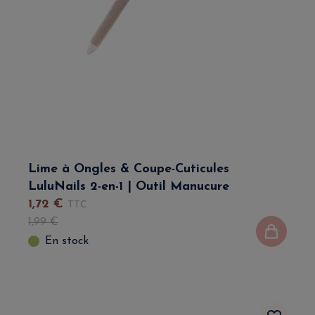
Lime à Ongles & Coupe-Cuticules
LuluNails 2-en-1 | Outil Manucure
1
,
72
€
TTC
1
,
99
€
En stock