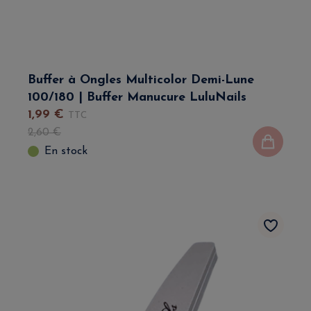
Buffer à Ongles Multicolor Demi-Lune
100/180 | Buffer Manucure LuluNails
1
,
99
€
TTC
2
,
60
€
En stock