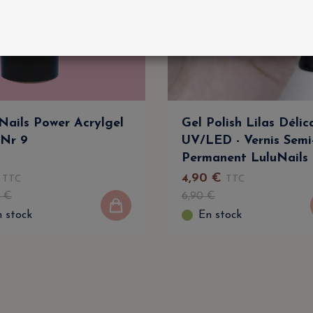
Nails Power Acrylgel
Gel Polish Lilas Délic
Nr 9
UV/LED - Vernis Semi
Permanent LuluNails
4
,
90
€
TTC
TTC
€
6
,
90
€
 stock
En stock