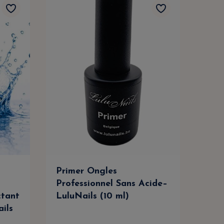
Primer Ongles
Cle
Professionnel Sans Acide–
Dég
ctant
LuluNails (10 ml)
Net
ails
Prof