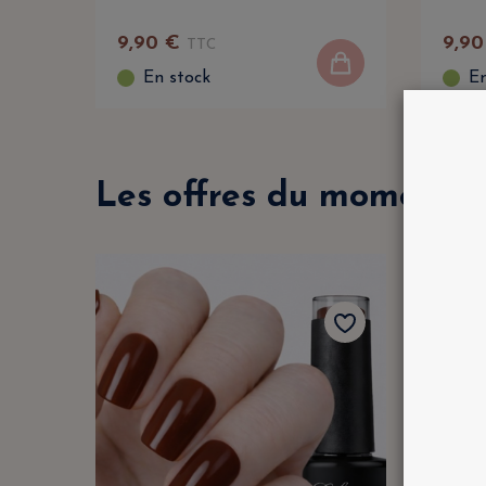
9
,
90
€
9
,
90
TTC
En stock
En
Les offres du moment