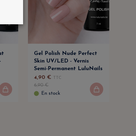
at
Gel Polish Nude Perfect
Gel
-
Skin UV/LED - Vernis
UV/
Semi-Permanent LuluNails
Per
4
,
90
€
4
,
45
TTC
6
,
90
€
6
,
90
En stock
E