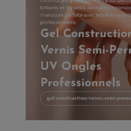
construction professionnels pour des on
brillants et durables. Idéal pour extens
manucure parfaite avec tenue longue dur
professionnelle.
Gel Constructio
Vernis Semi-Pe
UV Ongles
Professionnels
gel-construction-vernis-semi-perm