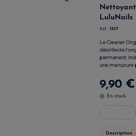
Nettoyant 
LuluNails
Réf :
1837
Le Cleaner Ongl
désinfecte l’on
permanent. Ind
une manucure p
9
,
90
€
En stock
-
+
Description