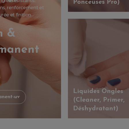
gles résistants,
Ponceuses Pro)
ions, renforcement et
ée et finition
n &
rmanent
Liquides Ongles
anent-uv
(Cleaner, Primer,
Déshydratant)