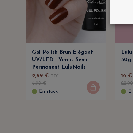
Gel Polish Brun Élégant
Lulu
UV/LED - Vernis Semi-
30g 
Permanent LuluNails
2
,
99
€
16
€
TTC
6
,
90
€
22
,
90
En stock
En