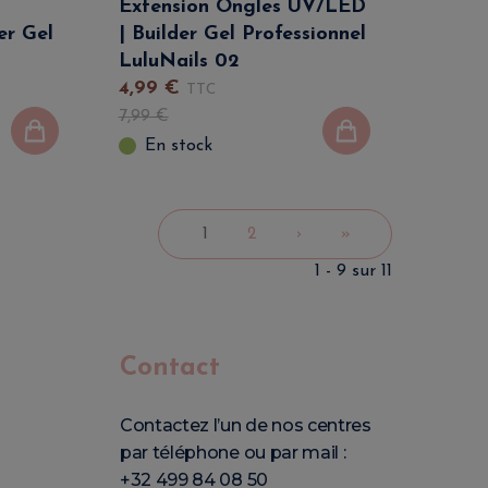
Extension Ongles UV/LED
er Gel
| Builder Gel Professionnel
LuluNails 02
4
,
99
€
TTC
7
,
99
€
En stock
1
2
›
»
1 - 9 sur 11
Contact
Contactez l’un de nos centres
par téléphone ou par mail :
+32 499 84 08 50