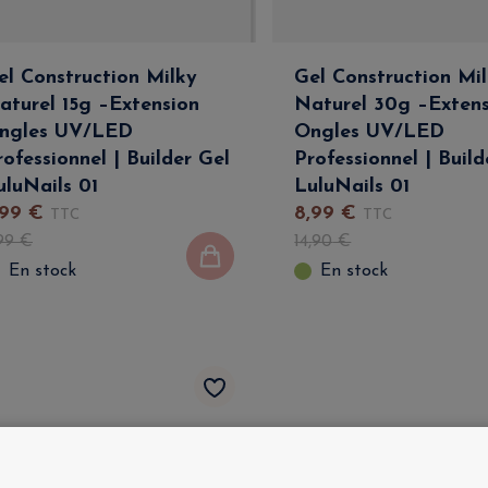
el Construction Milky
Gel Construction Mi
aturel 15g –Extension
Naturel 30g –Exten
ngles UV/LED
Ongles UV/LED
rofessionnel | Builder Gel
Professionnel | Build
uluNails 01
LuluNails 01
99
€
8
,
99
€
TTC
TTC
99
€
14
,
90
€
En stock
En stock