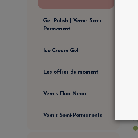
Gel Polish | Vernis Semi-
Permanent
Ice Cream Gel
Les offres du moment
G
C
O
Vernis Fluo Néon
G
L
9
,
Vernis Semi-Permanents
14
,