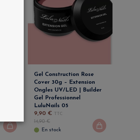
se
Gel Construction Rose
on
Cover 30g – Extension
ilder
Ongles UV/LED | Builder
Gel Professionnel
LuluNails 05
9
,
90
€
TTC
14
,
90
€
En stock