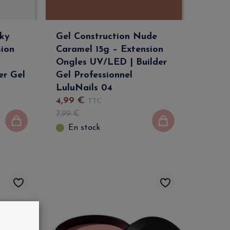
lky
Gel Construction Nude
sion
Caramel 15g – Extension
Ongles UV/LED | Builder
er Gel
Gel Professionnel
LuluNails 04
4
,
99
€
TTC
7
,
99
€
En stock