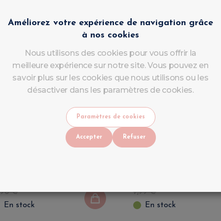
Améliorez votre expérience de navigation grâce
à nos cookies
Nous utilisons des cookies pour vous offrir la
meilleure expérience sur notre site. Vous pouvez en
savoir plus sur les cookies que nous utilisons ou les
désactiver dans les paramètres de cookies.
el Construction Nude
Gel Construction Ro
Paramètres de cookies
aramel 30g – Extension
Cover 15g – Extensi
Accepter
Refuser
ngles UV/LED | Builder
Ongles UV/LED | Bu
el Professionnel
Gel Professionnel
uluNails 04
LuluNails 05
90
€
4
,
99
€
TTC
TTC
90
€
7
,
99
€
En stock
En stock