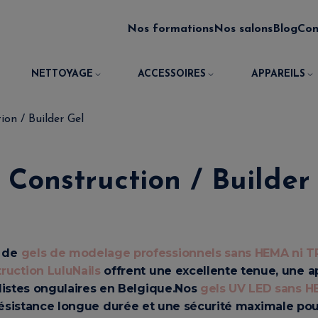
Nos formations
Nos salons
Blog
Con
NETTOYAGE
ACCESSOIRES
APPAREILS
ion / Builder Gel
 Construction / Builder
 de
gels de modelage professionnels sans HEMA ni 
ruction LuluNails
offrent une excellente tenue, une ap
ylistes ongulaires en Belgique.
Nos
gels UV LED sans H
sistance longue durée et une sécurité maximale pour 