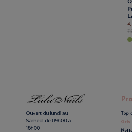
O
P
L
4
,
7
,
Pro
Ouvert du lundi au
Top 
Samedi de 09h00 à
Gels 
18h00
Nett