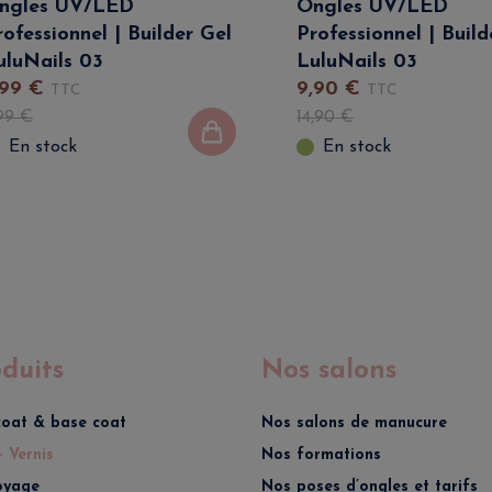
ngles UV/LED
Ongles UV/LED
rofessionnel | Builder Gel
Professionnel | Build
uluNails 03
LuluNails 03
99
€
9
,
90
€
TTC
TTC
99
€
14
,
90
€
En stock
En stock
duits
Nos salons
coat & base coat
Nos salons de manucure
- Vernis
Nos formations
oyage
Nos poses d’ongles et tarifs