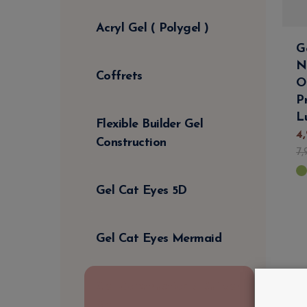
Acryl Gel ( Polygel )
G
N
Coffrets
O
P
L
Flexible Builder Gel
4
,
Construction
7
,
Gel Cat Eyes 5D
Gel Cat Eyes Mermaid
Gel Construction / Builder
Gel