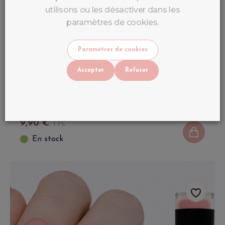
utilisons ou les désactiver dans les
paramètres de cookies.
Paramètres de cookies
Accepter
Refuser
Base Coat Professionnelle – LuluNails (10
ml) sans Hema ni Tpo
9
,
90
€
TTC
En stock