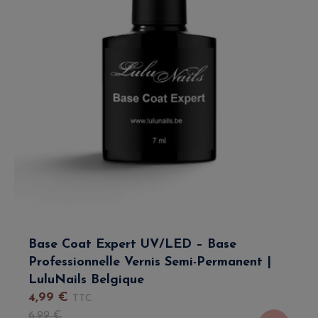
Base Coat Expert UV/LED – Base
Professionnelle Vernis Semi-Permanent |
LuluNails Belgique
4
,
99
€
TTC
6
,
99
€