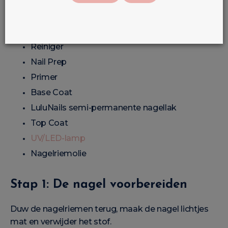
Nagelvijl
Polijstblok
Reiniger
Nail Prep
Primer
Base Coat
LuluNails semi-permanente nagellak
Top Coat
UV/LED-lamp
Nagelriemolie
Stap 1: De nagel voorbereiden
Duw de nagelriemen terug, maak de nagel lichtjes
mat en verwijder het stof.