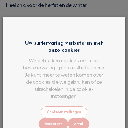
Heel chic voor de herfst en de winter.
Pastelkleuren
Roze, lila, lichtblauw, zachtgeel: perfect voor de lente
Uw surfervaring verbeteren met
en de zomer.
onze cookies
Glitters en effecten
We gebruiken cookies om je de
beste ervaring op onze site te geven.
Voor feestjes, nail art en klanten die graag
Je kunt meer te weten komen over
schitteren.
de cookies die we gebruiken of ze
uitschakelen in de cookie-
instellingen.
Hoe breng je semi-permanente
nagellak succesvol aan?
Cookie-instellingen
Benodigd materiaal
Accepteer
Afval