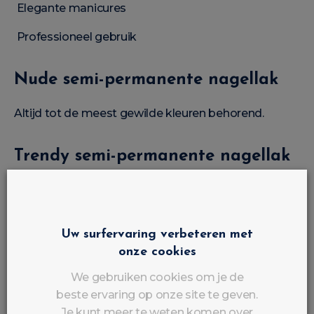
Elegante manicures
Professioneel gebruik
Nude semi-permanente nagellak
Altijd tot de meest gewilde kleuren behorend.
Trendy semi-permanente nagellak
2026
De populairste tinten:
Uw surfervaring verbeteren met
Milky White
onze cookies
Nude Roze
We gebruiken cookies om je de
beste ervaring op onze site te geven.
Natuurlijk Beige
Je kunt meer te weten komen over