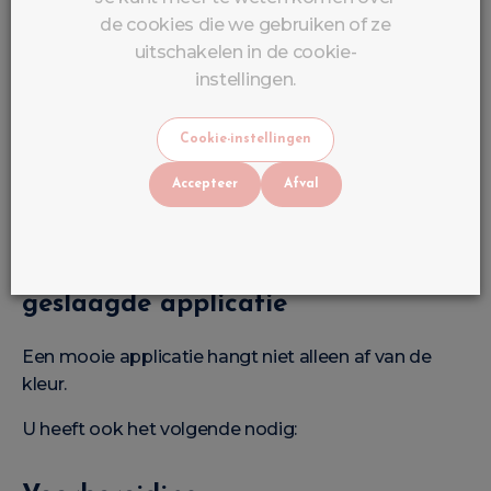
Koraal
de cookies die we gebruiken of ze
uitschakelen in de cookie-
Pastelblauw
instellingen.
Saliegroen
Cookie-instellingen
Cat Eye-effect
Accepteer
Afval
Chroom-effect
Onmisbare producten voor een
geslaagde applicatie
Een mooie applicatie hangt niet alleen af van de
kleur.
U heeft ook het volgende nodig: