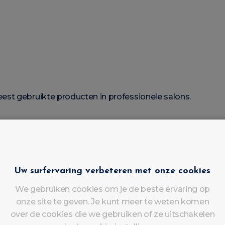
st gebruikte producten in professionele salons.
een
zelfnivellerende gel
?
Uw surfervaring verbeteren met onze cookies
professioneel resultaat.
We gebruiken cookies om je de beste ervaring op
onze site te geven. Je kunt meer te weten komen
 vermindert de noodzaak tot bijwerken.
over de cookies die we gebruiken of ze uitschakelen