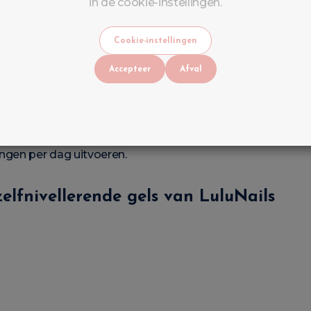
in de cookie-instellingen.
inder werk na uitharding.
Cookie-instellingen
Accepteer
Afval
ter uit.
ngen per dag uitvoeren.
elfnivellerende gels van LuluNails