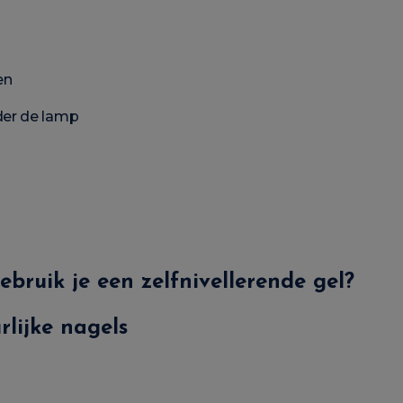
en
er de lamp
ebruik je een zelfnivellerende gel?
rlijke nagels