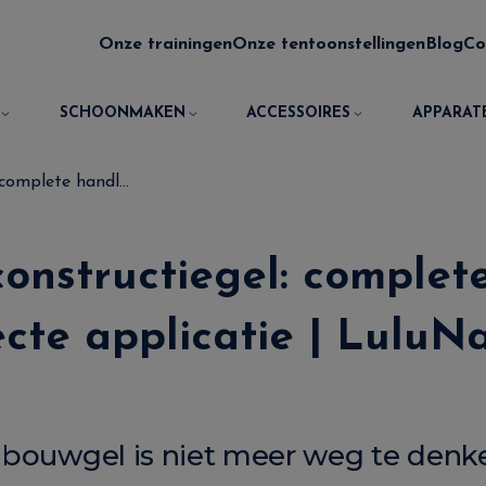
Onze trainingen
Onze tentoonstellingen
Blog
Co
SCHOONMAKEN
ACCESSOIRES
APPARAT
complete handl...
constructiegel: complet
cte applicatie | LuluNa
 bouwgel is niet meer weg te denk