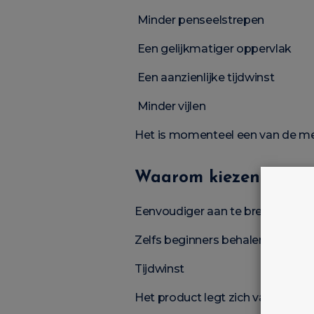
Minder penseelstrepen
Een gelijkmatiger oppervlak
Een aanzienlijke tijdwinst
Minder vijlen
Het is momenteel een van de mee
Waarom kiezen voor 
Eenvoudiger aan te brengen
Zelfs beginners behalen snel een 
Tijdwinst
Het product legt zich vanzelf en