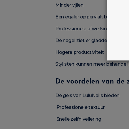
Minder vijlen
Een egaler oppervlak betekent m
Professionele afwerking
De nagel ziet er gladder en elegan
Hogere productiviteit
Stylisten kunnen meer behandeli
De voordelen van de z
De gels van LuluNails bieden:
Professionele textuur
Snelle zelfnivellering