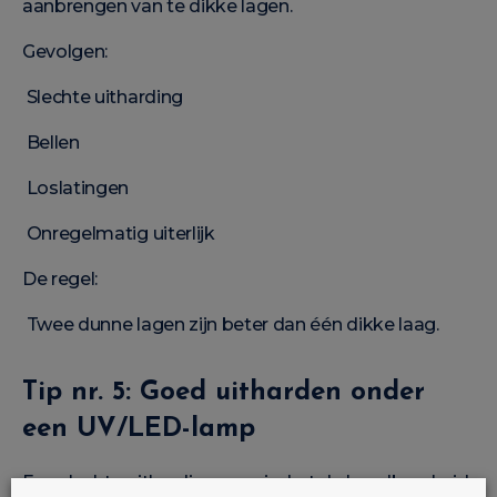
aanbrengen van te dikke lagen.
Gevolgen:
Slechte uitharding
Bellen
Loslatingen
Onregelmatig uiterlijk
De regel:
Twee dunne lagen zijn beter dan één dikke laag.
Tip nr. 5: Goed uitharden onder
een UV/LED-lamp
Een slechte uitharding vermindert de houdbaarheid