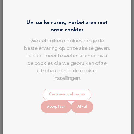
aanzienlijk.
Geef de voorkeur aan:
Uw surfervaring verbeteren met
LED-/UV-lamp van minimaal 36 W
onze cookies
Door de fabrikant aanbevolen tijd
We gebruiken cookies om je de
beste ervaring op onze site te geven.
Je kunt meer te weten komen over
Hand in de juiste positie
de cookies die we gebruiken of ze
uitschakelen in de cookie-
De producten van LuluNails zijn compatibel met UV
instellingen.
en LED.
Cookie-instellingen
Tip nr. 6: Werk de vrije rand af
Accepteer
Afval
De vrije rand wordt vaak vergeten.
Voor elke laag: