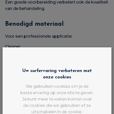
Een goede voorbereiding verbetert ook de kwaliteit
van de behandeling.
Benodigd materiaal
Voor een professionele applicatie:
Cleaner
Nail Prep
Primer
Uw surfervaring verbeteren met
onze cookies
Base Coat
We gebruiken cookies om je de
UV-gel
beste ervaring op onze site te geven.
Top Coat
Je kunt meer te weten komen over
de cookies die we gebruiken of ze
Nagelvijl
uitschakelen in de cookie-