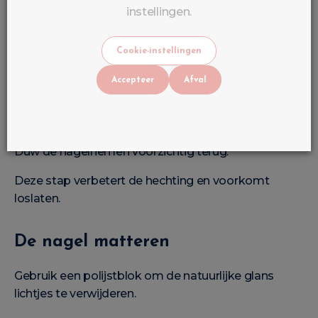
instellingen.
Polijstblok
UV/LED-lamp
Cookie-instellingen
Nagelriemolie
Accepteer
Afval
Nagelriemen voorbereiden
Duw de nagelriemen voorzichtig terug.
Deze stap verbetert de hechting en voorkomt
loslaten.
De nagel matteren
Gebruik een polijstblok om de natuurlijke glans
lichtjes te verwijderen.