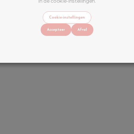
in de cookie-instellingen.
angrijkste fouten die u moet vermijden.
Cookie-instellingen
reiding van de nagel verwaarlozen
Accepteer
Afval
ut.
t bijna altijd tot loslaten.