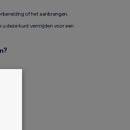
orbereiding of het aanbrengen.
 u deze kunt vermijden voor een
en?