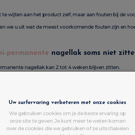
 te wijten aan het product zelf, maar aan fouten bij de vo
en we u uit wat de meest voorkomende fouten zijn en hoe
mi-permanente
nagellak soms niet zitt
anente nagellak kan 2 tot 4 weken blijven zitten.
 zitten, zijn de oorzaken meestal:
cten
Uw surfervaring verbeteren met onze cookies
We gebruiken cookies om je de beste ervaring op
onze site te geven. Je kunt meer te weten komen
over de cookies die we gebruiken of ze uitschakelen