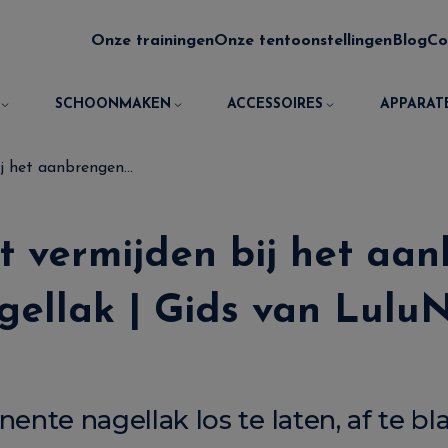
Onze trainingen
Onze tentoonstellingen
Blog
Co
SCHOONMAKEN
ACCESSOIRES
APPARAT
j het aanbrengen...
t vermijden bij het aa
ellak | Gids van LuluNa
nente nagellak los te laten, af te bl