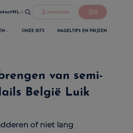
0
ntact
NL
Aanmelden
EN
ONZE KITS
NAGELTIPS EN PRIJZEN
nbrengen van semi-
ils België Luik
adderen of niet lang