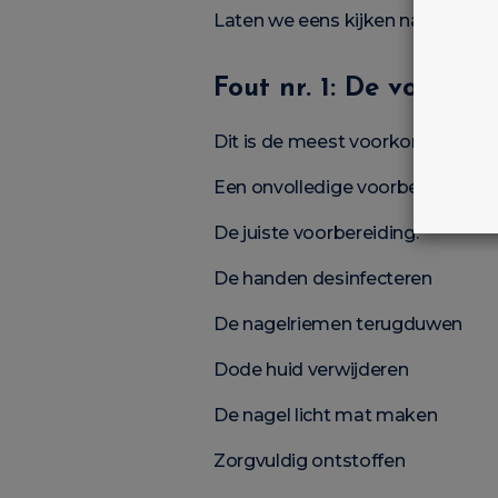
Laten we eens kijken naar de bel
Fout nr. 1: De voorbe
Dit is de meest voorkomende fo
Een onvolledige voorbereiding leid
De juiste voorbereiding:
De handen desinfecteren
De nagelriemen terugduwen
Dode huid verwijderen
De nagel licht mat maken
Zorgvuldig ontstoffen