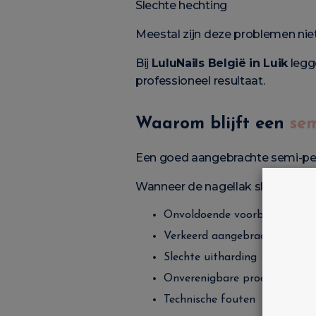
Slechte hechting
Meestal zijn deze problemen niet
Bij
LuluNails België in Luik
legg
professioneel resultaat.
Waarom blijft een
se
Een goed aangebrachte semi-perm
Wanneer de nagellak slecht blijft
Onvoldoende voorbereiding
Verkeerd aangebrachte produ
Slechte uitharding
Onverenigbare producten
Technische fouten