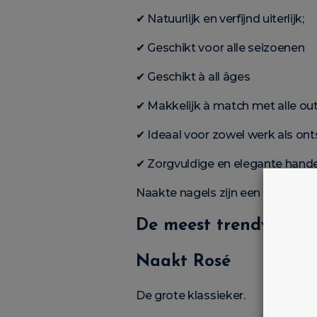
✔ Natuurlijk en verfijnd uiterlijk;
✔ Geschikt voor alle seizoenen
✔ Geschikt à all âges
✔ Makkelijk à match met alle out
✔ Ideaal voor zowel werk als on
✔ Zorgvuldige en elegante hand
Naakte nagels zijn een waar sy
De meest trendy naak
Naakt Rosé
De grote klassieker.