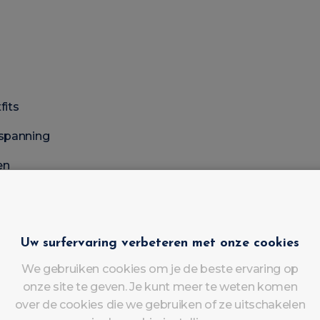
fits
tspanning
en
mbool van ingetogen luxe geworden.
tkleuren in 2026
Uw surfervaring verbeteren met onze cookies
We gebruiken cookies om je de beste ervaring op
onze site te geven. Je kunt meer te weten komen
over de cookies die we gebruiken of ze uitschakelen