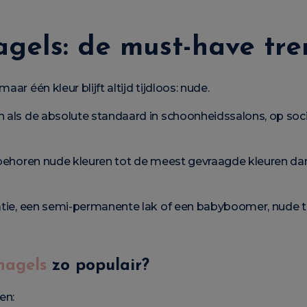
gels: de must-have tre
ar één kleur blijft altijd tijdloos: nude.
h als de absolute standaard in schoonheidssalons, op soci
ehoren nude kleuren tot de meest gevraagde kleuren dankz
catie, een semi-permanente lak of een babyboomer, nude t
nagels
zo populair?
en: