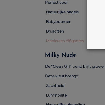
Perfect voor:
Natuurlijke nagels
Babyboomer
Bruiloften
Manicures élégantes
Milky Nude
De "Clean Girl" trend blijft groeien
Deze kleur brengt:
Zachtheid
Luminosité
Natuurlijke uitstraling