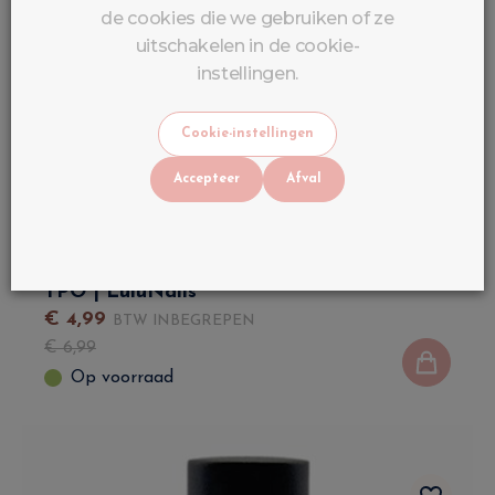
de cookies die we gebruiken of ze
uitschakelen in de cookie-
instellingen.
Cookie-instellingen
Accepteer
Afval
Topcoat voor UV/LED-nagels, achterlaat
geen resten, hoge glans, zonder HEMA of
TPO | LuluNails
€
4
,
99
BTW INBEGREPEN
€
6
,
99
Op voorraad