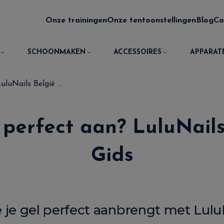
Onze trainingen
Onze tentoonstellingen
Blog
Co
SCHOONMAKEN
ACCESSOIRES
APPARAT
luNails België ...
 perfect aan? LuluNail
Gids
je gel perfect aanbrengt met LuluN