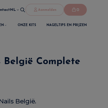
0
ntact
NL
Aanmelden
EN
ONZE KITS
NAGELTIPS EN PRIJZEN
s België Complete
ails België.