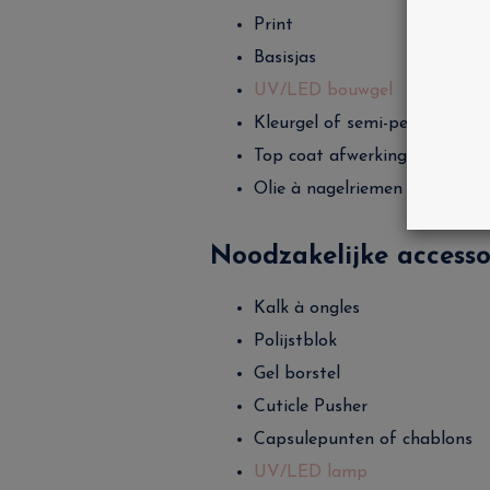
Print
Basisjas
UV/LED bouwgel
Kleurgel of semi-permanente 
Top coat afwerking
Olie à nagelriemen
Noodzakelijke accesso
Kalk à ongles
Polijstblok
Gel borstel
Cuticle Pusher
Capsulepunten of chablons
UV/LED lamp