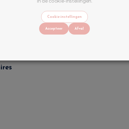
in de cookie-instellingen.
Cookie-instellingen
Accepteer
Afval
lak
ires