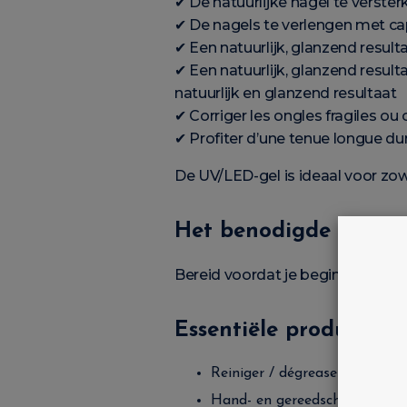
✔ De natuurlijke nagel te verster
✔ De nagels te verlengen met ca
✔ Een natuurlijk, glanzend resulta
✔ Een natuurlijk, glanzend resulta
natuurlijk en glanzend resultaat
✔ Corriger les ongles fragiles ou
✔ Profiter d’une tenue longue du
De UV/LED-gel is ideaal voor zow
Het benodigde materi
Bereid voordat je begint al je pr
Essentiële producten
Reiniger / dégreaser
Hand- en gereedschapreiniger