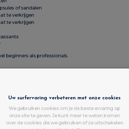
ken
psules of sandalen
at te verkrijgen
at te verkrijgen
 cassants
r
el beginners als professionals.
aal voor een
Perfecte gelapplicatie
ofessionele matériel voor:
Uw surfervaring verbeteren met onze cookies
We gebruiken cookies om je de beste ervaring op
onze site te geven. Je kunt meer te weten komen
over de cookies die we gebruiken of ze uitschakelen