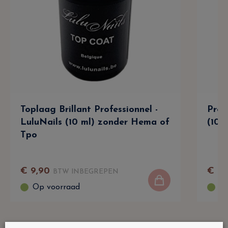
Toplaag Brillant Professionnel -
Prof
LuluNails (10 ml) zonder Hema of
(10 
Tpo
€
9
,
90
€
9
,
BTW INBEGREPEN
Op voorraad
Op