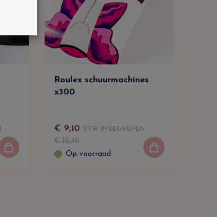
e
Roulex schuurmachines
2-in
x300
Lulu
Roes
Man
€
9
,
10
€
3
,
N
BTW INBEGREPEN
€
12
,
40
€
4
,
Op voorraad
O