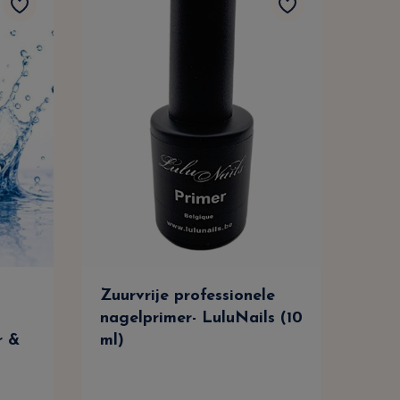
Zuurvrije professionele
Rei
nagelprimer- LuluNails (10
Nag
r &
ml)
Prof
Ont
Lul