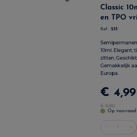
Classic 1
en TPO vri
Ref :
235
Semipermanente
10ml. Elegant, 
zitten. Geschik
Gemakkelijk aan
Europa.
€
4
,
99
€
9
,
90
Op voorraad
-
+