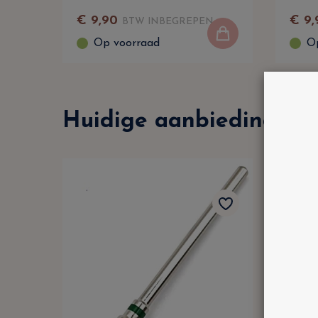
€
9
,
90
€
9
,
BTW INBEGREPEN
Op voorraad
O
Huidige aanbiedingen