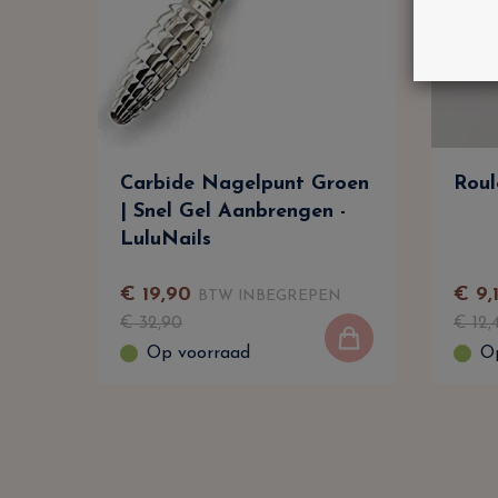
Carbide Nagelpunt Groen
Roul
| Snel Gel Aanbrengen -
LuluNails
€
19
,
90
€
9
,
BTW INBEGREPEN
€
32
,
90
€
12
,
Op voorraad
O