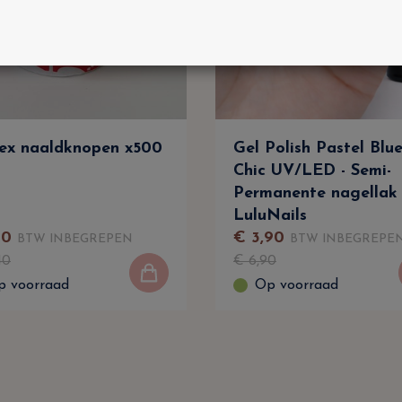
ex naaldknopen x500
Gel Polish Pastel Blu
Chic UV/LED - Semi-
Permanente nagellak
LuluNails
10
€
3
,
90
BTW INBEGREPEN
BTW INBEGREPE
40
€
6
,
90
p voorraad
Op voorraad