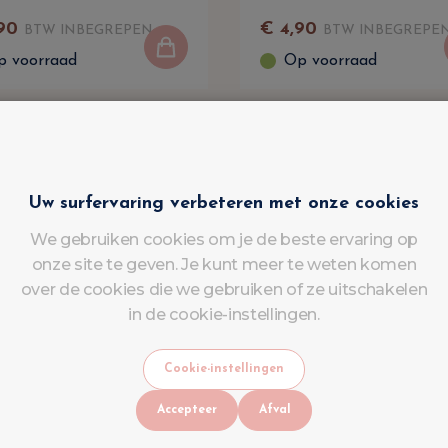
90
€
4
,
90
BTW INBEGREPEN
BTW INBEGREPE
p voorraad
Op voorraad
Uw surfervaring verbeteren met onze cookies
We gebruiken cookies om je de beste ervaring op
onze site te geven. Je kunt meer te weten komen
over de cookies die we gebruiken of ze uitschakelen
in de cookie-instellingen.
Cookie-instellingen
Accepteer
Afval