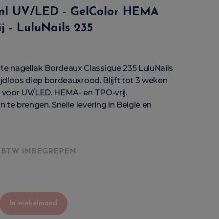
0ml UV/LED - GelColor HEMA
j - LuluNails 235
 nagellak Bordeaux Classique 235 LuluNails
tijdloos diep bordeauxrood. Blijft tot 3 weken
t voor UV/LED. HEMA- en TPO-vrij.
 te brengen. Snelle levering in België en
BTW INBEGREPEN
In winkelmand