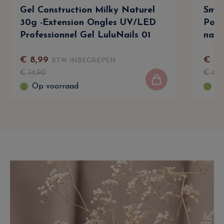
Gel Construction Milky Naturel
Sma
30g -Extension Ongles UV/LED
Poli
Professionnel Gel LuluNails 01
nage
€
8
,
99
€
4
,
BTW INBEGREPEN
€
14
,
90
€
6
,
9
Op voorraad
Op