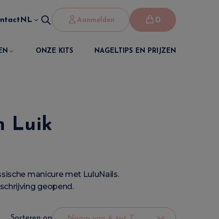
0
ntact
NL
Aanmelden
EN
ONZE KITS
NAGELTIPS EN PRIJZEN
n Luik
Russische manicure met LuluNails.
Inschrijving geopend.
Sorteren op