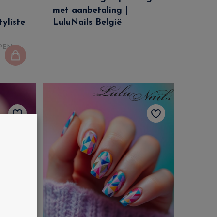
met aanbetaling |
tyliste
LuluNails België
PEN