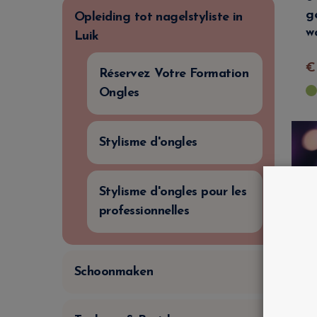
g
Opleiding tot nagelstyliste in
w
Luik
Réservez Votre Formation
Ongles
Stylisme d'ongles
Stylisme d'ongles pour les
professionnelles
Schoonmaken