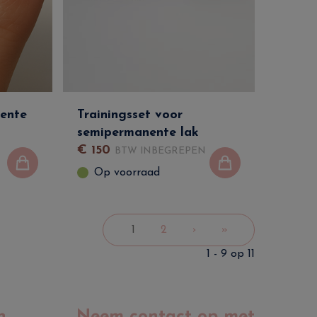
nente
Trainingsset voor
semipermanente lak
€
150
BTW INBEGREPEN
Op voorraad
1
2
›
»
1 - 9 op 11