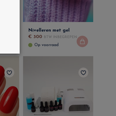
Nivelleren met gel
€
300
N
BTW INBEGREPEN
Op voorraad