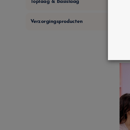
Toplaag & Basislaag
Verzorgingsproducten
G