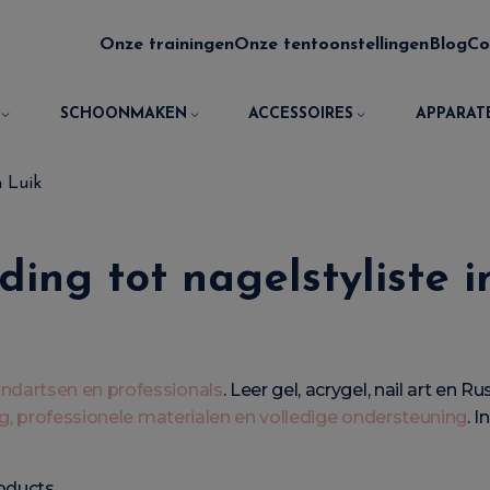
Onze trainingen
Onze tentoonstellingen
Blog
Co
SCHOONMAKEN
ACCESSOIRES
APPARAT
n Luik
ding tot nagelstyliste i
andartsen en professionals
. Leer gel, acrygel, nail art en 
g, professionele materialen en volledige ondersteuning
. 
oducts