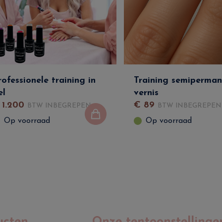
rofessionele training in
Training semiperma
el
vernis
€
1.200
€
89
BTW INBEGREPEN
BTW INBEGREPEN
Op voorraad
Op voorraad