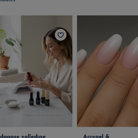
-daagse volledige
Acrygel &