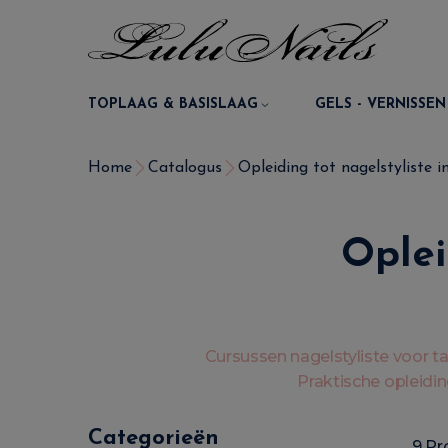
TOPLAAG & BASISLAAG
GELS - VERNISSEN
Home
Catalogus
Opleiding tot nagelstyliste i
Oplei
Cursussen nagelstyliste voor t
Praktische opleidin
Categorieën
9 Pr