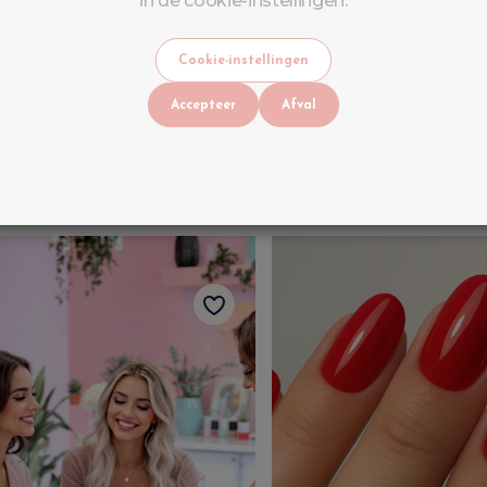
in de cookie-instellingen.
Cookie-instellingen
Accepteer
Afval
elmodellering
Installatie op tips
€
465
€
180
BTW INBEGREPEN
BTW INBEGREPE
Op voorraad
Op voorraad