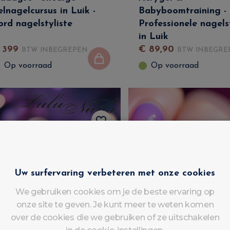
elnagelcursus in Luik -
Babyboomtraining -
ord nagelstyliste
Professionele nagels
in Luik
€
399
€
89
,
90
BTW INBEGREPEN
BTW INBEGRE
Op voorraad
Op voorraad
Uw surfervaring verbeteren met onze cookies
We gebruiken cookies om je de beste ervaring op
onze site te geven. Je kunt meer te weten komen
over de cookies die we gebruiken of ze uitschakelen