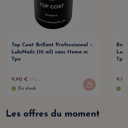
Top Coat Brillant Professionnel –
Base
LuluNails (10 ml) sans Hema ni
Lulu
Tpo
Tpo
9
,
90
€
9
,
90
TTC
En stock
En
Les offres du moment