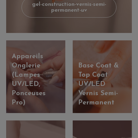
gel-construction-vernis-semi-
permanent-uv
Appareils
Onglerie
Base Coat &
(Lampes
Top Coat
UV/LED,
UV/LED
Ponceuses
Vernis Semi-
Pro)
Permanent