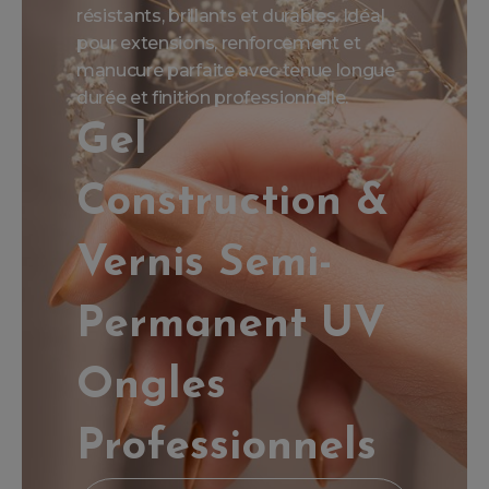
résistants, brillants et durables. Idéal
pour extensions, renforcement et
manucure parfaite avec tenue longue
durée et finition professionnelle.
Gel
Construction &
Vernis Semi-
Permanent UV
Ongles
Professionnels