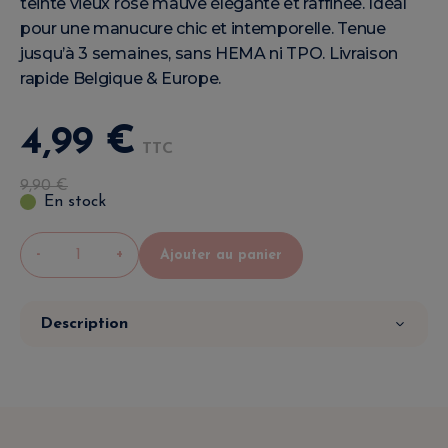
teinte vieux rose mauve élégante et raffinée. Idéal
pour une manucure chic et intemporelle. Tenue
jusqu’à 3 semaines, sans HEMA ni TPO. Livraison
rapide Belgique & Europe.
4
,
99
€
TTC
9
,
90
€
En stock
-
+
Ajouter au panier
Description